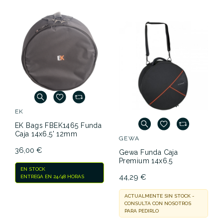
EK
EK Bags FBEK1465 Funda
Caja 14x6,5' 12mm
GEWA
36,00 €
Gewa Funda Caja
Premium 14x6.5
EN STOCK
44,29 €
ENTREGA EN 24/48 HORAS
ACTUALMENTE SIN STOCK -
CONSULTA CON NOSOTROS
PARA PEDIRLO