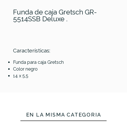
Funda de caja Gretsch GR-
5514SSB Deluxe .
Características:
Referencia
FUNDCAJGRE001
MUSIC AREA
Funda para caja Gretsch
RB-SNR714-
Color negro
Gewa Funda
Gewa Funda
BLK 14”x7.5”
14 x 5,5
Caja SPS
Caja SPS
Funda caja
14x5.5
14x6.5
99,00 €
98,00 €
94,00 €
No hay características para comparar
EN LA MISMA CATEGORÍA