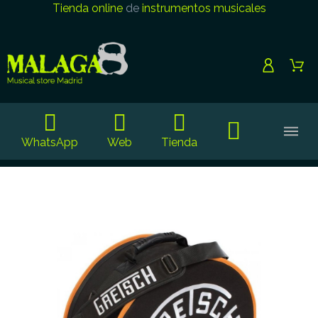
Tienda online
de
instrumentos musicales
WhatsApp
Web
Tienda