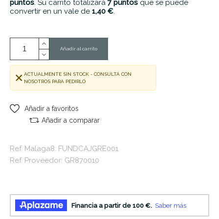
puntos
. Su carrito totalizará
7
puntos
que se puede
convertir en un vale de
1,40 €
.
Añadir al carrito
ACTUALMENTE SIN STOCK - CONSULTA CON
NOSOTROS PARA PEDIRLO
Añadir a favoritos
Añadir a comparar
Ref. Malaga8: FUNDCAJGRE001
Ref. Proveedor: GR870010