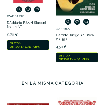
D'ADDARIO
DAddario EJ27N Student
Nylon NT
GARRIDO
9,70 €
Garrido Juego Acústica
(12-53)
EN STOCK
4,50 €
ENTREGA EN 24/48 HORAS
EN STOCK
ENTREGA EN 24/48 HORAS
EN LA MISMA CATEGORÍA