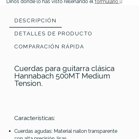
Dinos donde lo has visto rellenando el
formulario
DESCRIPCIÓN
DETALLES DE PRODUCTO
COMPARACIÓN RÁPIDA
Cuerdas para guitarra clásica
Hannabach 500MT Medium
Tension.
DAddario
DAddario
Referencia
JUEGCLAHAN019
Características:
NYXL1156
EJ48 Pro
DAddario
DAddario
(11--56)
Arte
EJ25B Pro
EJ25C Pro
Cuerdas agudas: Material nailon transparente
NYXL
Nylon
Arte
Arte
con alta precisión, lisas