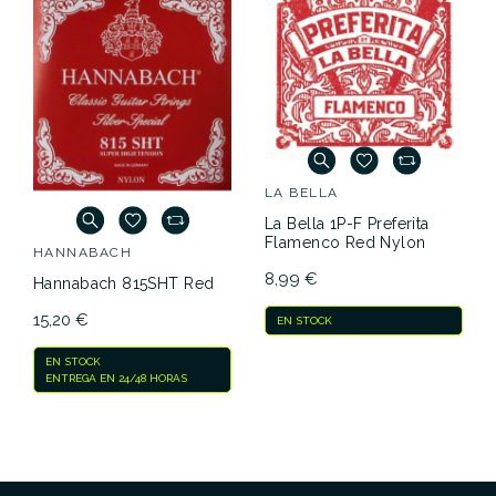
LA BELLA
La Bella 1P-F Preferita
Flamenco Red Nylon
HANNABACH
8,99 €
Hannabach 815SHT Red
15,20 €
EN STOCK
EN STOCK
ENTREGA EN 24/48 HORAS