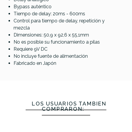
Bypass auténtico
Tiempo de delay: 20ms - 600ms
Nux NDD-
Electro
Referencia
PEDAGUIIBA023
Control para tiempo de delay, repetición y
JHS Delay
6 Duotime
Harmonix 1
Electro
mezcla
3
Echo
Harmonix
Dimensiones: 50,9 x 92,6 x 55,1mm
Memory
No es posible su funcionamiento a pilas
Boy
Requiere 9V DC
No incluye fuente de alimentación
129,00 €
125,00 €
124,00 €
111,00 €
Fabricado en Japón
No hay características para comparar
LOS USUARIOS TAMBIÉN
COMPRARON: