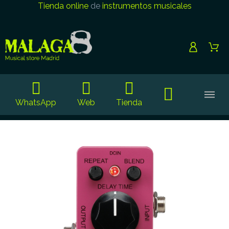
Tienda online
de
instrumentos musicales
WhatsApp
Web
Tienda