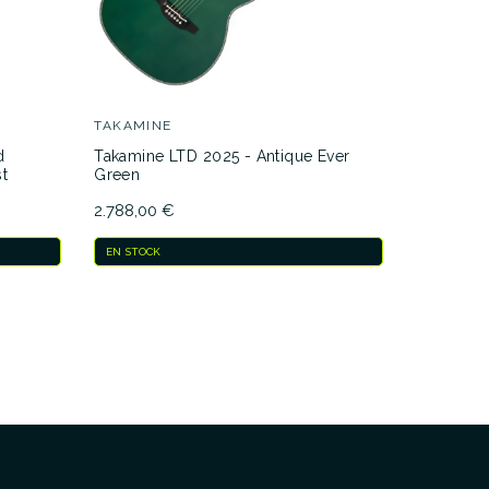
TAKAMINE
EPIPHON
d
Takamine LTD 2025 - Antique Ever
Epiphone
t
Green
479,00 €
2.788,00 €
EN STOCK
ENTREGA E
EN STOCK