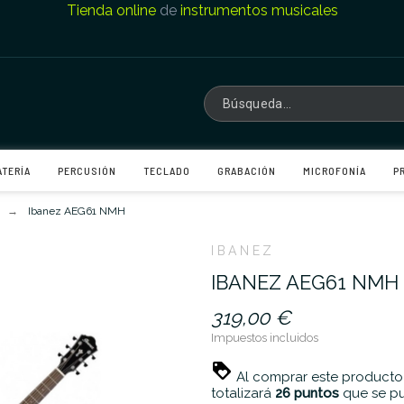
Tienda online
de
instrumentos musicales
ATERÍA
PERCUSIÓN
TECLADO
GRABACIÓN
MICROFONÍA
P
Ibanez AEG61 NMH
IBANEZ
IBANEZ AEG61 NMH
319,00 €
Impuestos incluidos
Al comprar este producto
totalizará
26
puntos
que se pu