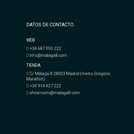
DATOS DE CONTACTO
WEB
+34 687 050 222
info@malaga8.com
TIENDA
C/ Málaga 8 28003 Madrid (metro Gregorio
Marañón)
+34 914 427 222
showroom@malaga8.com