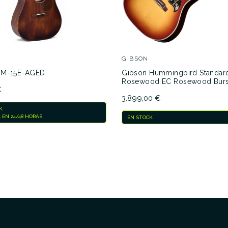
GIBSON
DM-15E-AGED
Gibson Hummingbird Standar
Rosewood EC Rosewood Burs
€
3.899,00 €
K
 EN 24/48 HORAS
EN STOCK