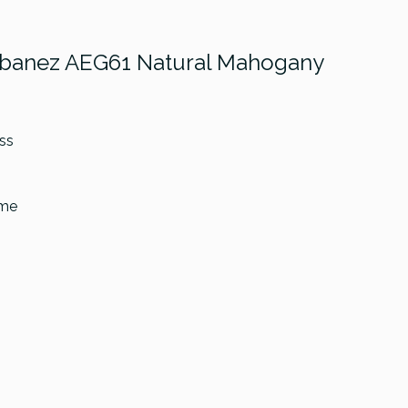
a Ibanez AEG61 Natural Mahogany
ss
ume
n GC-10E-TBK
Ditson 000C-10E-
Ditson 000
Black
TBL
TRD
€
330,00 €
330,00 €