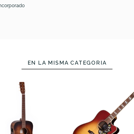
incorporado
TACEDIT004
No hay características para compar
EN LA MISMA CATEGORÍA