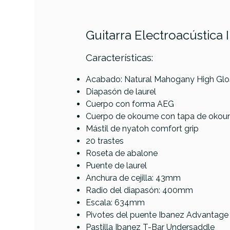
Guitarra Electroacústic
Características:
PRODUCTO
Acabado: Natural Mahogany High Glo
Diapasón de laurel
Cuerpo con forma AEG
Referencia
GUITACEIBA058
Cuerpo de okoume con tapa de oko
Mástil de nyatoh comfort grip
20 trastes
Ditso
Roseta de abalone
Puente de laurel
Anchura de cejilla: 43mm
Radio del diapasón: 400mm
AVAILABILITY
Escala: 634mm
Pivotes del puente Ibanez Advantage
Pastilla Ibanez T-Bar Undersaddle
330,00 
PRECIO