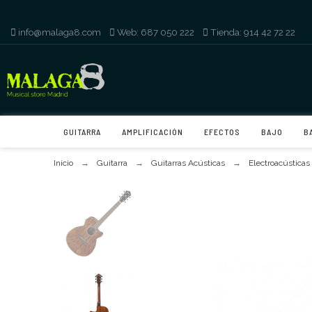
info@malaga8.com
-
Web: 687 050 222
-
Tienda: 914 42 72 22
GUITARRA
AMPLIFICACIÓN
EFECTOS
BAJO
B
Inicio
Guitarra
Guitarras Acústicas
Electroacústicas