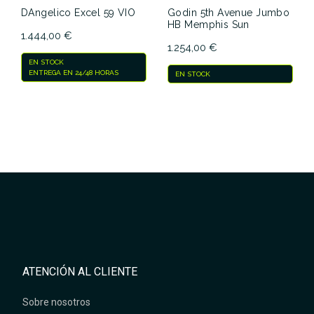
DAngelico Excel 59 VIO
Godin 5th Avenue Jumbo
HB Memphis Sun
1.444,00 €
1.254,00 €
EN STOCK
ENTREGA EN 24/48 HORAS
EN STOCK
ATENCIÓN AL CLIENTE
Sobre nosotros