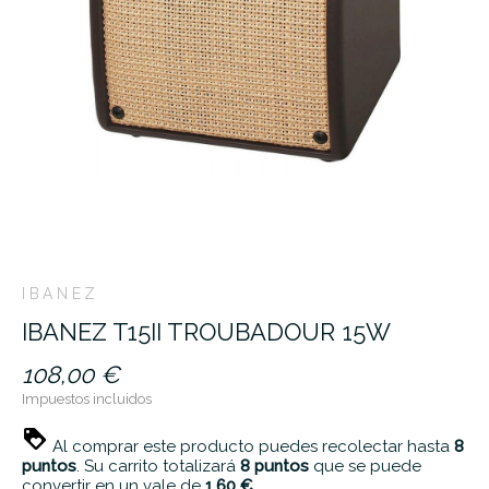
IBANEZ
IBANEZ T15II TROUBADOUR 15W
108,00 €
Impuestos incluidos
Al comprar este producto puedes recolectar hasta
8
puntos
. Su carrito totalizará
8
puntos
que se puede
convertir en un vale de
1,60 €
.