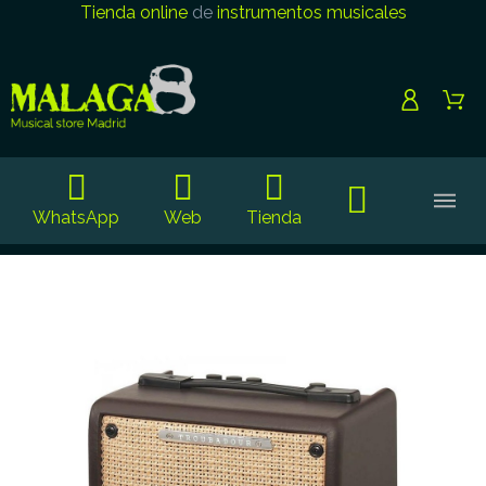
Tienda online
de
instrumentos musicales
WhatsApp
Web
Tienda