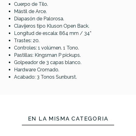
Squier
Squier
Squier
Cuerpo de Tilo.
12 P BASS
Sonic P-
Mini P-
Sonic P-
Mástil de Arce.
RED
Bass MN
Bass IL
Bass MN
Diapasón de Palorosa.
WPG
WPG 2TSB
WPG CAB
Clavijeros tipo Kluson Open Back.
2TSB
Longitud de escala: 864 mm / 34”
Trastes: 20.
193,00 €
189,00 €
184,00 €
184,00 €
Controles: 1 volúmen. 1 Tono.
No hay características para comparar
Pastillas: Kingsman P pickups.
Golpeador de 3 capas blanco.
Hardware Cromado.
Acabado: 3 Tonos Sunburst.
EN LA MISMA CATEGORÍA