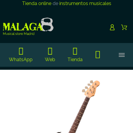
Tienda online
de
instrumentos musicales
WhatsApp
Web
Tienda