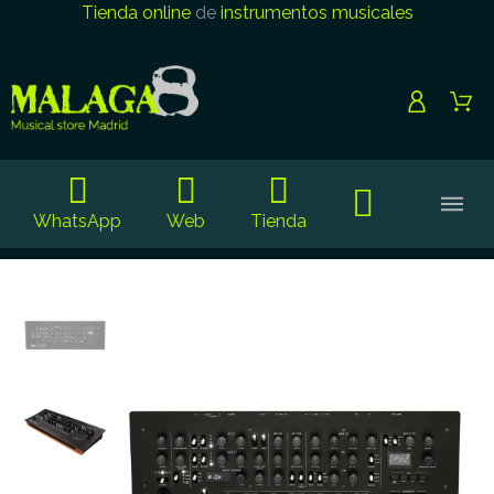
Tienda online
de
instrumentos musicales
WhatsApp
Web
Tienda