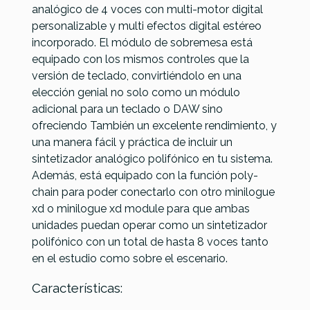
analógico de 4 voces con multi-motor digital
Referencia
SINTSONKOR025
personalizable y multi efectos digital estéreo
incorporado. El módulo de sobremesa está
equipado con los mismos controles que la
Yamaha MX49II Black
Arturia MiniFreak
versión de teclado, convirtiéndolo en una
elección genial no solo como un módulo
529,00 €
524,00 €
adicional para un teclado o DAW sino
No hay características para comparar
ofreciendo También un excelente rendimiento, y
una manera fácil y práctica de incluir un
sintetizador analógico polifónico en tu sistema.
Además, está equipado con la función poly-
chain para poder conectarlo con otro minilogue
xd o minilogue xd module para que ambas
unidades puedan operar como un sintetizador
polifónico con un total de hasta 8 voces tanto
en el estudio como sobre el escenario.
Características: