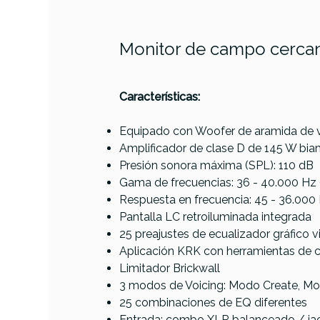
Monitor de campo cercan
PRODUCTO
Características:
Equipado con Woofer de aramida de vi
Amplificador de clase D de 145 W bia
Presión sonora máxima (SPL): 110 dB
Gama de frecuencias: 36 - 40.000 Hz 
Respuesta en frecuencia: 45 - 36.000 
Referencia
MONISONKRK020
Ya
Pantalla LC retroiluminada integrada
25 preajustes de ecualizador gráfico 
Aplicación KRK con herramientas de co
AVAILABILITY
Limitador Brickwall
3 modos de Voicing: Modo Create, M
229,00 
PRECIO
25 combinaciones de EQ diferentes
Entrada: combo XLR balanceado / ja