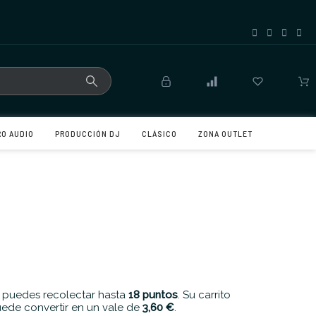
RO AUDIO
PRODUCCIÓN DJ
CLÁSICO
ZONA OUTLET
 puedes recolectar hasta
18
puntos
. Su carrito
ede convertir en un vale de
3,60 €
.