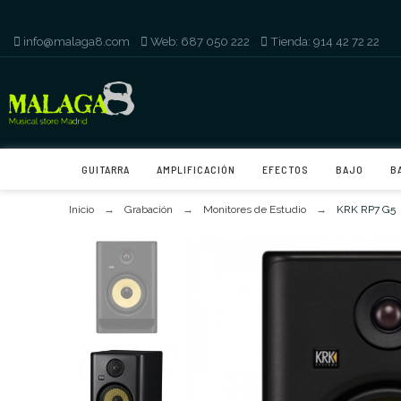
info@malaga8.com
-
Web: 687 050 222
-
Tienda: 914 42 72 22
GUITARRA
AMPLIFICACIÓN
EFECTOS
BAJO
B
Inicio
Grabación
Monitores de Estudio
KRK RP7 G5