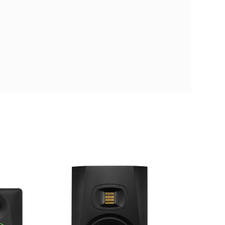
MONISONJBL006
ar