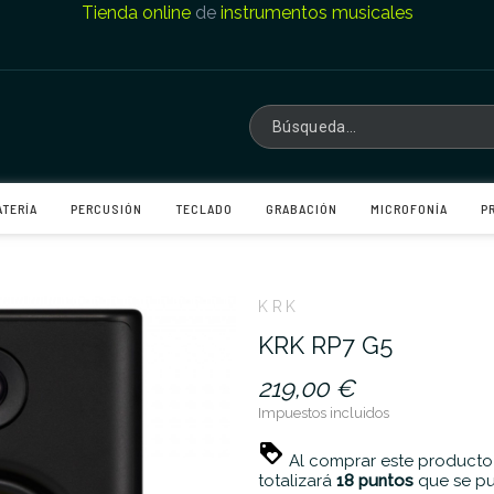
Tienda online
de
instrumentos musicales
ATERÍA
PERCUSIÓN
TECLADO
GRABACIÓN
MICROFONÍA
P
KRK
KRK RP7 G5
219,00 €
Impuestos incluidos
Al comprar este producto
totalizará
18
puntos
que se pu