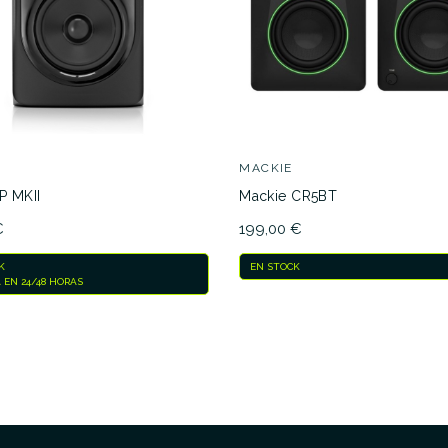
MACKIE
P MKII
Mackie CR5BT
€
199,00 €
K
EN STOCK
 EN 24/48 HORAS