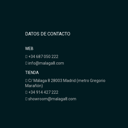
DATOS DE CONTACTO
WEB
+34 687 050 222
info@malaga8.com
TIENDA
C/ Málaga 8 28003 Madrid (metro Gregorio
Marañón)
+34 914 427 222
showroom@malaga8.com