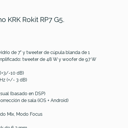
o KRK Rokit RP7 G5.
drio de 7" y tweeter de cúpula blanda de 1
mplificado: tweeter de 48 W y woofer de 97 W
(+3/-10 dB)
Hz (+/- 3 dB)
maha HS3
Yamaha HS7 White
Adam Audi
visual (basado en DSP)
rrección de sala (iOS + Android)
odo Mix, Modo Focus
€
228,00 €
219,00 €
ck de 6,3 mm