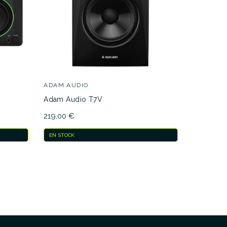
ADAM AUDIO
YAMAHA
Adam Audio T7V
Yamaha M
219,00 €
168,00 €
EN STOCK
EN STOCK
ENTREGA E