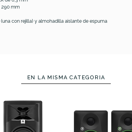
 x 290 mm
(una con rejilla) y almohadilla aislante de espuma
No hay características para compar
EN LA MISMA CATEGORÍA