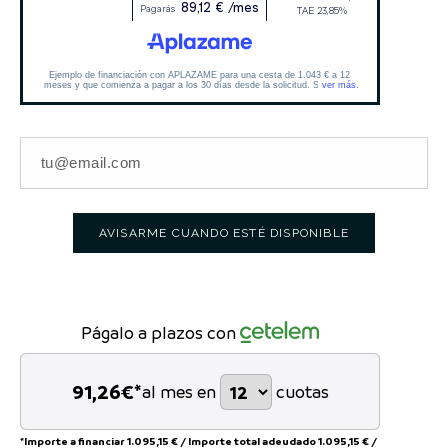
AVISARME CUANDO ESTÉ DISPONIBLE
Págalo a plazos con
91,26
€*
al mes en
cuotas
*Importe a financiar
1.095,15 €
/
Importe total adeudado
1.095,15 €
/