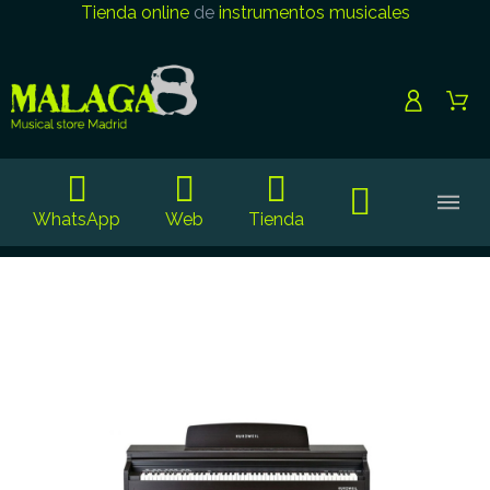
Tienda online
de
instrumentos musicales
WhatsApp
Web
Tienda