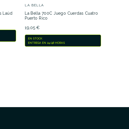
LA BELLA
LA BELLA
ar
s Laúd
La Bella 700C Juego Cuerdas Cuatro
Juego Cue
Puerto Rico
250-C6 A
19,05 €
7,90 €
EN STOCK
EN STOCK
ENTREGA EN 24/48 HORAS
ENTREGA E