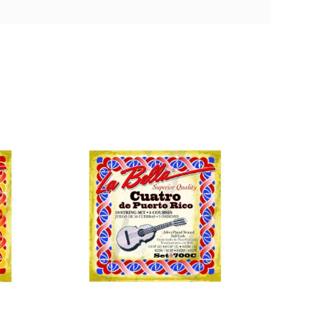
La Bella 880L
Juego Cuerdas
entine
Mandolina
1560
13,95 €