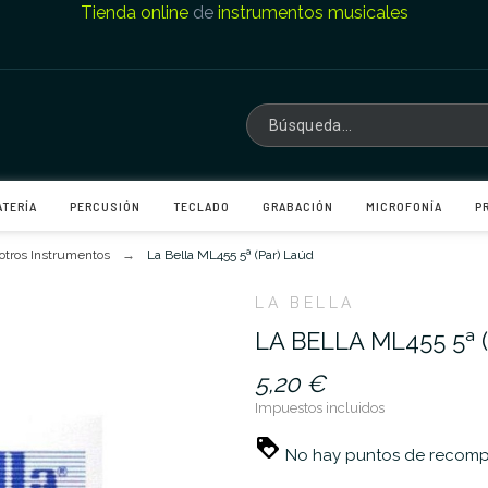
Tienda online
de
instrumentos musicales
ATERÍA
PERCUSIÓN
TECLADO
GRABACIÓN
MICROFONÍA
P
otros Instrumentos
La Bella ML455 5ª (Par) Laúd
LA BELLA
LA BELLA ML455 5ª 
5,20 €
Impuestos incluidos
No hay puntos de recompe