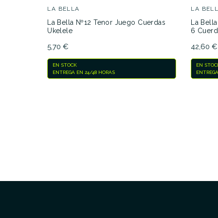
LA BELLA
LA BEL
La Bella Nº12 Tenor Juego Cuerdas
La Bell
Ukelele
6 Cuerd
5,70 €
42,60 €
EN STOCK
EN STOC
ENTREGA EN 24/48 HORAS
ENTREGA