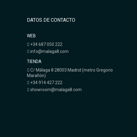
DATOS DE CONTACTO
WEB
+34 687 050 222
info@malaga8.com
TIENDA
C/ Málaga 8 28003 Madrid (metro Gregorio
Marañón)
+34 914 427 222
showroom@malaga8.com