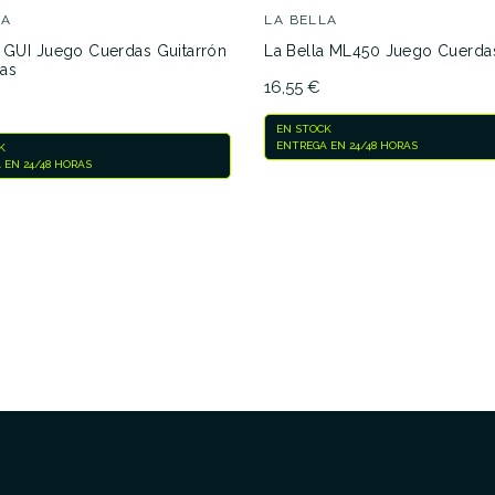
LA
LA BELLA
No hay características para compar
a GUI Juego Cuerdas Guitarrón
La Bella ML450 Juego Cuerda
as
16,55 €
EN STOCK
ENTREGA EN 24/48 HORAS
K
 EN 24/48 HORAS