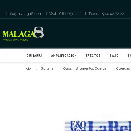
info@malaga8.com
-
Web: 687 050 222
-
Tienda: 914 42 72 22
GUITARRA
AMPLIFICACIÓN
EFECTOS
BAJO
B
Inicio
Guitarra
Otros Instrumentos Cuerda
Cuerdas 