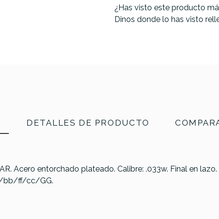
¿Has visto este producto má
Dinos donde lo has visto rel
N
DETALLES DE PRODUCTO
COMPARA
R. Acero entorchado plateado. Calibre: .033w. Final en lazo
e/bb/ff/cc/GG.