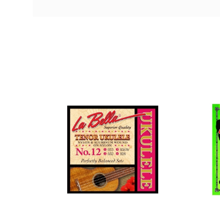
Referencia
CUERLAULAB005
Savar
Mand
AVAILABILITY
17,15 €
PRECIO
DESCRIPCIÓN