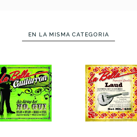
EN LA MISMA CATEGORÍA
La Bella ML450
Juego Cuerdas
ez Argentine
Savarez Arg
Laúd
ola 1560 L
Mandola 
(1m 20)
16,55 €
16,40 €