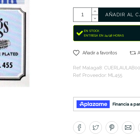
AÑADIR AL C
EN STOCK
ENTREGA EN 24/48 HORAS
Añadir a favoritos
A
Ref. Malaga8: CUERLAULAB0
Ref. Proveedor: ML455