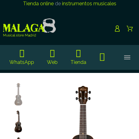
Tienda online
de
instrumentos musicales
WhatsApp
Web
Tienda