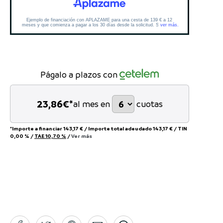
Págalo a plazos con
23,86
€*
al mes en
cuotas
*Importe a financiar
143,17 €
/
Importe total adeudado
143,17 €
/
TIN
0,00 %
/
TAE
10,70 %
/
Ver más