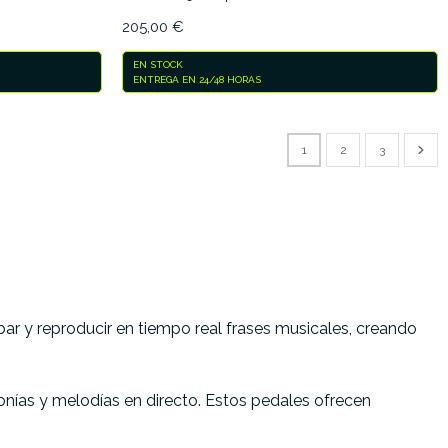
205,00 €
EN STOCK
ENTREGA EN 24/48 HORAS
1
2
3
bar y reproducir en tiempo real frases musicales, creando
onías y melodías en directo. Estos pedales ofrecen