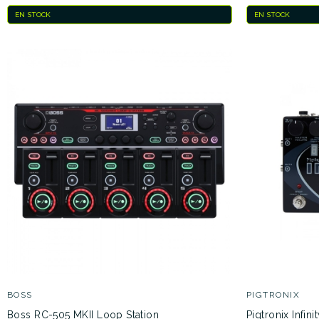
EN STOCK
EN STOCK
BOSS
PIGTRONIX
Boss RC-505 MKII Loop Station
Pigtronix Infin