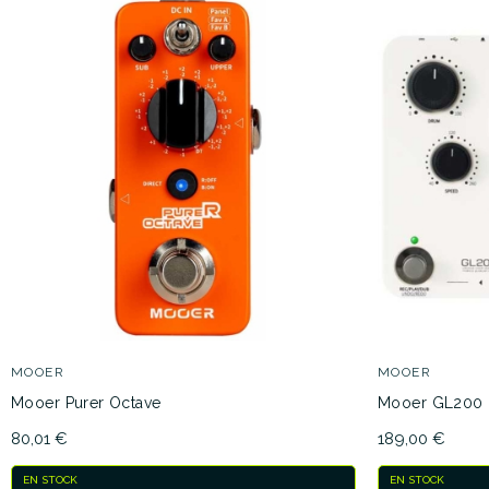
MOOER
MOOER
Mooer Purer Octave
Mooer GL200
80,01 €
189,00 €
EN STOCK
EN STOCK