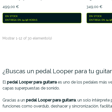
499,00 €
349,00 €
EN STOCK
EN STOCK
ENTREGA EN 24/48 HORAS
ENTREGA EN 24/4
Mostrar 1-12 of 30 elemento(s)
¿Buscas un pedal Looper para tu guitar
El
pedal Looper para guitarra
es uno de los pedales más ver
capas superpuestas de sonido.
Gracias a un
pedal Looper para guitarra
, un solo intérpret
funciones como overdub, deshacer y sincronización, facilit