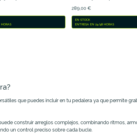
289,00 €
EN STOCK
8 HORAS
ENTREGA EN 24/48 HORAS
ra?
sátiles que puedes incluir en tu pedalera ya que permite gra
e puede construir arreglos complejos, combinando ritmos, arm
ando un control preciso sobre cada bucle.