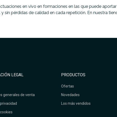
actuaciones en vivo en formaciones en las que puede aportar
l y sin pérdidas de calidad en cada repetición. En nuestra 
CIÓN LEGAL
PRODUCTOS
Ofertas
s generales de venta
Novedades
 privacidad
Los más vendidos
 cookies