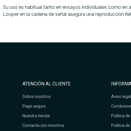
Su uso es habitual tanto en ensayos individuales como en 
Looper en la cadena de señal asegura una reproducción fie
ATENCIÓN AL CLIENTE
INFORMA
Sobre nosotros
Aviso legal
Pago seguro
Condicione
Nuestra tienda
Política de
Contacta con nosotros
Política de