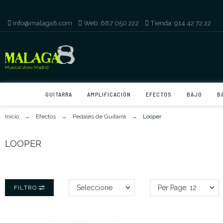
info@malaga8.com
-
Web: 687 050 222
-
Tienda: 914 42 72 22
GUITARRA
AMPLIFICACIÓN
EFECTOS
BAJO
B
Inicio
Efectos
Pedales de Guitarra
Looper
LOOPER
Seleccione
Per Page: 12
FILTRO