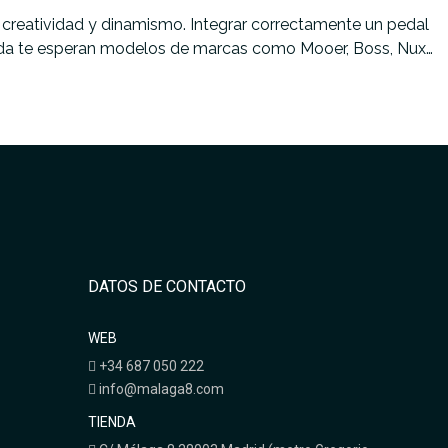
 creatividad y dinamismo. Integrar correctamente un pedal
tienda te esperan modelos de marcas como Mooer, Boss, Nux…
DATOS DE CONTACTO
WEB
+34 687 050 222
info@malaga8.com
TIENDA