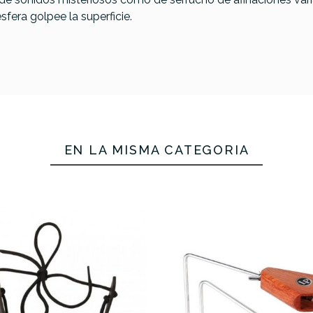
sfera golpee la superficie.
EN LA MISMA CATEGORÍA
ra Tone LP-
LP-208 Vibra Slap II
LP-209 Vibra 
 Grande Azul
Standard
Luxus