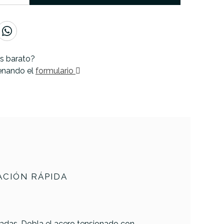
s barato?
lenando el
formulario
CIÓN RÁPIDA
iadas. Dobla el acero tensionado con