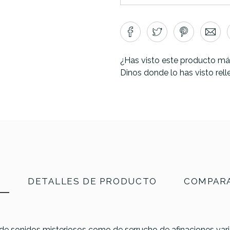
¿Has visto este producto má
Dinos donde lo has visto rel
N
DETALLES DE PRODUCTO
COMPARA
de sonidos misteriosos como de serrucho de afinaciones var