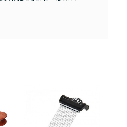
LP 427
Slap II
Castañuelas
Machine