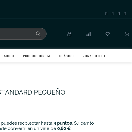
RO AUDIO
PRODUCCIÓN DJ
CLÁSICO
ZONA OUTLET
 STANDARD PEQUEÑO
 puedes recolectar hasta
3
puntos
. Su carrito
de convertir en un vale de
0,60 €
.