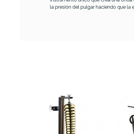
la presión del pulgar haciendo que la e
PRODUCTO
Referencia
FLETMETLAT001
Vib
776BL
AVAILABILITY