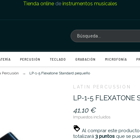
Tienda online
de
instrumentos musicales
ATERÍA
PERCUSIÓN
TECLADO
GRABACIÓN
MICROFONÍA
P
a Percusión
LP-1-5 Flexatone Standard pequeño
LATIN PERCUSSION
LP-1-5 FLEXATONE
41,10 €
Impuestos incluidos
Al comprar este producto
totalizará
3
puntos
que se pue