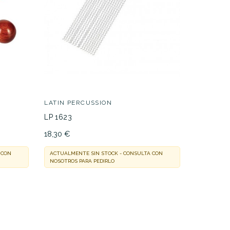
44,00 €
COSMIC 
ar
Cascabel
35,01 €
LATIN PERCUSSION
ACTUALMEN
LP 1623
NOSOTROS 
18,30 €
 CON
ACTUALMENTE SIN STOCK - CONSULTA CON
NOSOTROS PARA PEDIRLO