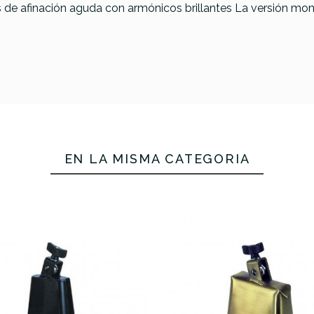
 de afinación aguda con armónicos brillantes La versión mon
Meinl AN-BB Anika
Nilles
-5 Cencerro
LP ES-6 Ce
EN LA MISMA CATEGORÍA
alsa Timbal
LP Salsa U
ric montable
Timbal mon
69,90 €
67,00 €