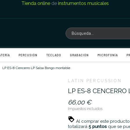
Tienda online
de
instrumentos musicales
ATERÍA
PERCUSIÓN
TECLADO
GRABACIÓN
MICROFONÍA
P
LP ES-8 Cencerro LP Salsa Bongo montable
LATIN PERCUSSION
LP ES-8 CENCERRO
66,00 €
Impuestos incluidos
Al comprar este producto
totalizará
5
puntos
que se pue