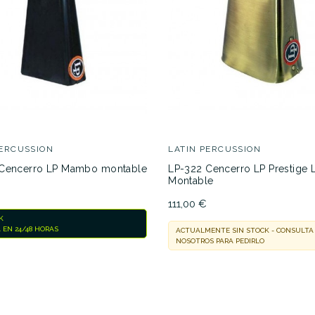
No hay características para compar
PERCUSSION
LATIN PERCUSSION
 Cencerro LP Mambo montable
LP-322 Cencerro LP Prestige 
Montable
111,00 €
K
 EN 24/48 HORAS
ACTUALMENTE SIN STOCK - CONSULTA
NOSOTROS PARA PEDIRLO