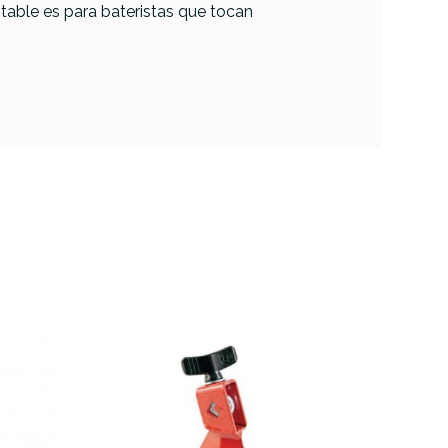
table es para bateristas que tocan
LP-206A Cencerro
ncerro
LP Bongo
ptown
montable
table
66,00 €