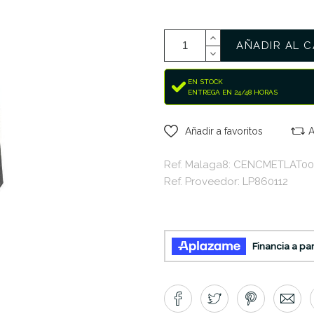
AÑADIR AL C
EN STOCK
ENTREGA EN 24/48 HORAS
Añadir a favoritos
A
Ref. Malaga8: CENCMETLAT00
Ref. Proveedor: LP860112