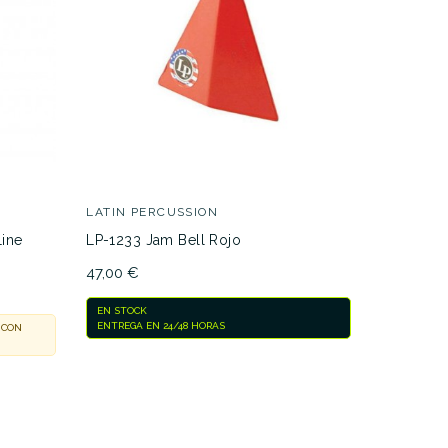
ar
LATIN PE
LP ES-2 
montable
45,20 €
LATIN PERCUSSION
Line
LP-1233 Jam Bell Rojo
ACTUALMEN
NOSOTROS 
47,00 €
EN STOCK
ENTREGA EN 24/48 HORAS
 CON