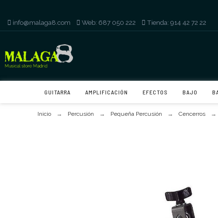
info@malaga8.com
-
Web: 687 050 222
-
Tienda: 914 42 72 22
GUITARRA
AMPLIFICACIÓN
EFECTOS
BAJO
B
Inicio
Percusión
Pequeña Percusión
Cencerros