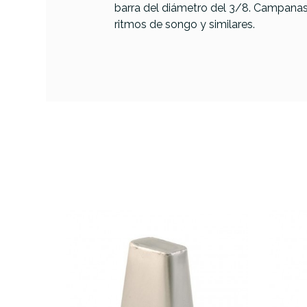
PRODUCTO
barra del diámetro del 3/8. Campanas
ritmos de songo y similares.
Referencia
CENCMETLAT007
LP ES
LP S
Esote
AVAILABILITY
75,00 €
PRECIO
DESCRIPCIÓN