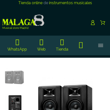
Tienda online
de
instrumentos musicales
WhatsApp
Web
Tienda