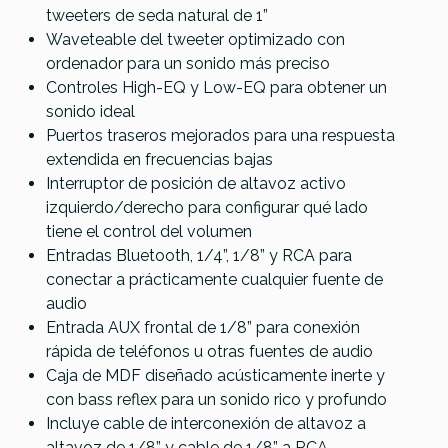
Monitores M-
M-Audio BX5
Monitores M-
tweeters de seda natural de 1”
Audio BX4
D3
Audio BX3
Waveteable del tweeter optimizado con
(Pareja)
(Pareja)
ordenador para un sonido más preciso
Controles High-EQ y Low-EQ para obtener un
111,00 €
109,00 €
99,00 €
sonido ideal
Puertos traseros mejorados para una respuesta
No hay características para comparar
extendida en frecuencias bajas
Interruptor de posición de altavoz activo
izquierdo/derecho para configurar qué lado
tiene el control del volumen
Entradas Bluetooth, 1/4”, 1/8” y RCA para
conectar a prácticamente cualquier fuente de
audio
Entrada AUX frontal de 1/8” para conexión
rápida de teléfonos u otras fuentes de audio
Caja de MDF diseñado acústicamente inerte y
con bass reflex para un sonido rico y profundo
Incluye cable de interconexión de altavoz a
altavoz de 1/8” y cable de 1/8” a RCA