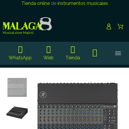
Tienda online
de
instrumentos musicales
WhatsApp
Web
Tienda