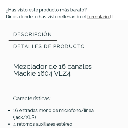
¿Has visto este producto más barato?
Dinos donde lo has visto rellenando el
formulario
DESCRIPCIÓN
DETALLES DE PRODUCTO
Mezclador de 16 canales
Mackie 1604 VLZ4
Características:
Referencia
MEZCSONMCK025
16 entradas mono de micrófono/línea
(jack/XLR)
4 retornos auxiliares estéreo