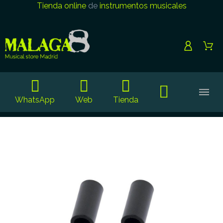
Tienda online
de
instrumentos musicales
WhatsApp
Web
Tienda