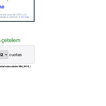
n
cuotas
total adeudado
186,90 €
/