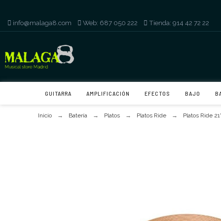
info@malaga8.com
-
Web: 687 050 222
-
Tienda: 914 42 72 22
GUITARRA
AMPLIFICACIÓN
EFECTOS
BAJO
B
Inicio
Batería
Platos
Platos Ride
Platos Ride 21