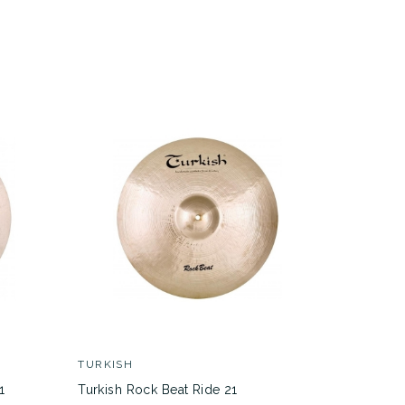
TURKISH
BOSPHOR
1
Turkish Rock Beat Ride 21
Plato Bos