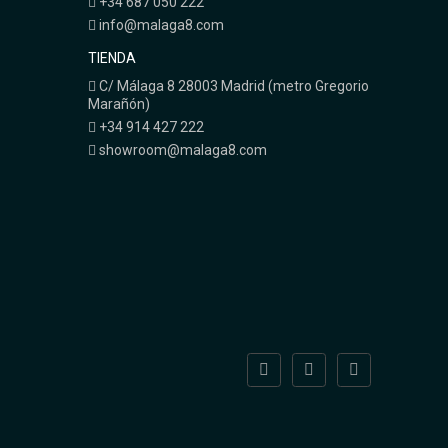
+34 687 050 222
info@malaga8.com
TIENDA
C/ Málaga 8 28003 Madrid (metro Gregorio
Marañón)
+34 914 427 222
showroom@malaga8.com