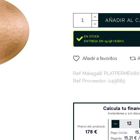
AÑADIR AL C
EN STOCK
ENTREGA EN 24/48 HORAS
Añadir a favoritos
A
Ref. Malaga8: PLATPERMEI082
Ref. Proveedor: 045689