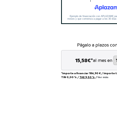
Págalo a plazos co
15,58
€*
al mes en
*Importe a financiar
186,90 €
/
Importe 
TIN
0,00 %
/
TAE
9,50 %
/
Ver más