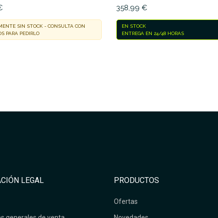
€
358,99 €
ENTE SIN STOCK - CONSULTA CON
EN STOCK
S PARA PEDIRLO
ENTREGA EN 24/48 HORAS
CIÓN LEGAL
PRODUCTOS
Ofertas
s generales de venta
Novedades