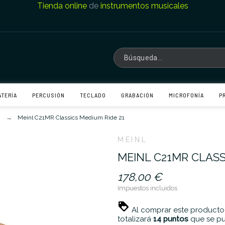
Tienda online
de
instrumentos musicales
ATERÍA
PERCUSIÓN
TECLADO
GRABACIÓN
MICROFONÍA
P
'
Meinl C21MR Classics Medium Ride 21
MEINL
MEINL C21MR CLASS
178,00 €
Impuestos incluidos
Al comprar este producto
totalizará
14
puntos
que se pu