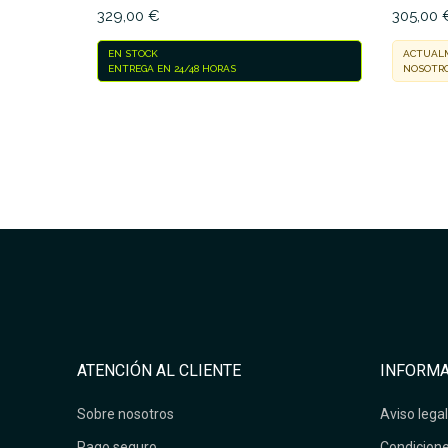
329,00 €
305,00 
EN STOCK
ACTUALM
ENTREGA EN 24/48 HORAS
NOSOTRO
ATENCIÓN AL CLIENTE
INFORMA
Sobre nosotros
Aviso legal
Pago seguro
Condicione