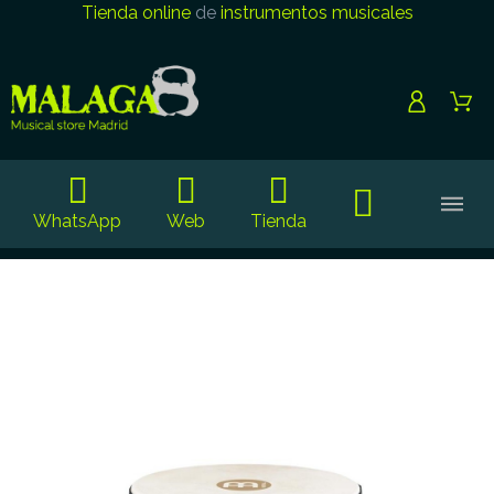
Tienda online
de
instrumentos musicales
WhatsApp
Web
Tienda