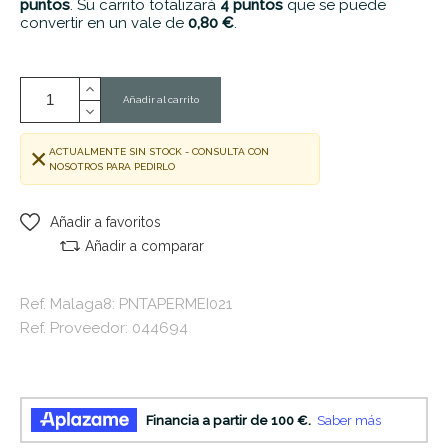
puntos
. Su carrito totalizará
4
puntos
que se puede
convertir en un vale de
0,80 €
.
Añadir al carrito
ACTUALMENTE SIN STOCK - CONSULTA CON
NOSOTROS PARA PEDIRLO
Añadir a favoritos
Añadir a comparar
Ref. Malaga8: PNTAPERMEI021
Ref. Proveedor: 044694