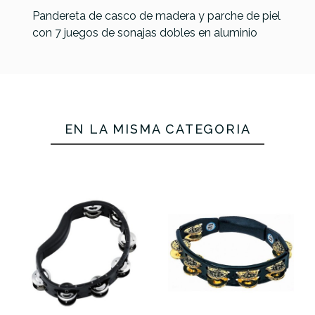
Pandereta de casco de madera y parche de piel
con 7 juegos de sonajas dobles en aluminio
EN LA MISMA CATEGORÍA
Referencia
PNTAPERMEI021
LP-150
LP-170
LP-175
LP-174
Pandereta
Pandereta
Pandereta
Pandereta
Cyclops
Cyclops
Cyclops
Cyclops
de mano
de mano
Brass
aros
Negra
aros
montable
dorados
dorados
61,00 €
59,00 €
58,00 €
53,00 €
No hay características para comparar