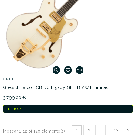
GRETSCH
Gretsch Falcon CB DC Bigsby GH EB VWT Limited
3.799,00 €
EN STOCK
…
1
2
3
10
Mostrar 1-12 of 120 elemento(s)