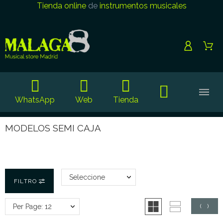
Tienda online
de
instrumentos musicales
WhatsApp
Web
Tienda
MODELOS SEMI CAJA
Seleccione
FILTRO
Per Page: 12
(
0
)