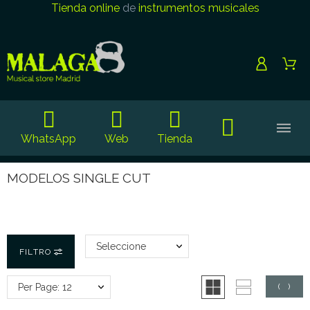
Tienda online
de
instrumentos musicales
WhatsApp
Web
Tienda
MODELOS SINGLE CUT
Seleccione
FILTRO
Per Page: 12
(
0
)