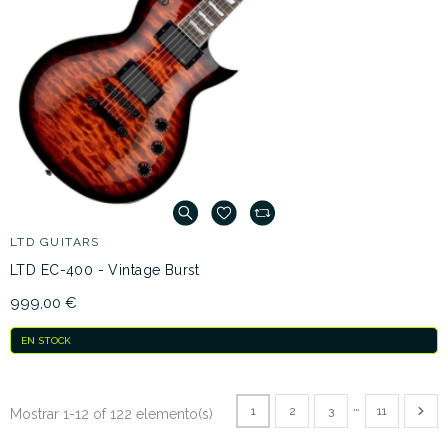
LTD GUITARS
LTD EC-400 - Vintage Burst
999,00 €
EN STOCK
…
1
2
3
11
Mostrar 1-12 of 122 elemento(s)