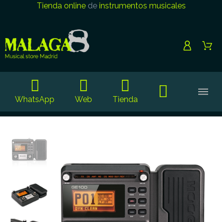
Tienda online
de
instrumentos musicales
WhatsApp
Web
Tienda