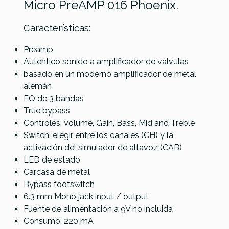
Micro PreAMP 016 Phoenix.
Características:
Preamp
Mooer
JHS
Autentico sonido a amplificador de válvulas
Referencia
PEDAGUIMER091
Effects
Buffered
EarthQuaker
basado en un moderno amplificador de metal
Cab X2
Mooer E7
Splitter
Passive ABY
alemán
Polyphonic
Box
EQ de 3 bandas
Guitar Synth
True bypass
Controles: Volume, Gain, Bass, Mid and Treble
99,00 €
99,00 €
99,00 €
98,00 €
Switch: elegir entre los canales (CH) y la
No hay características para comparar
activación del simulador de altavoz (CAB)
LED de estado
Carcasa de metal
Bypass footswitch
6.3 mm Mono jack input / output
Fuente de alimentación a 9V no incluida
Consumo: 220 mA