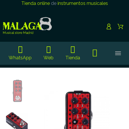
Tienda online
de
instrumentos musicales
WhatsApp
Web
Tienda