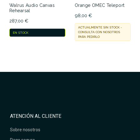
Walrus Audio Canvas
Orange OMEC Teleport
Rehearsal
98,00 €
287,00 €
ACTUALMENTE SIN STOCK -
CONSULTA CON NOSOTROS
EN STOCK
PARA PEDIRLO
ATENCIÓN AL CLIENTE
Sobre nosotros
Pago seguro