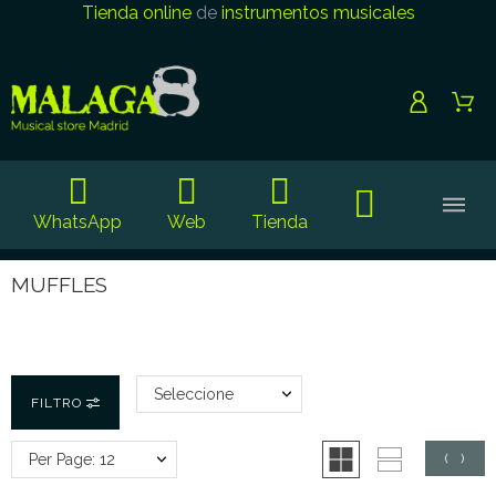
Tienda online
de
instrumentos musicales
WhatsApp
Web
Tienda
MUFFLES
Seleccione
FILTRO
Per Page: 12
(
0
)