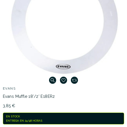
EVANS
Evans Muffle 18'/2' E18ER2
3,85 €
EN STOCK
ENTREGA EN 24/48 HORAS