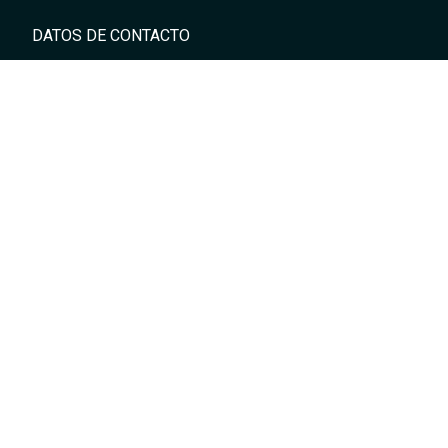
DATOS DE CONTACTO
WEB
+34 687 050 222
info@malaga8.com
TIENDA
C/ Málaga 8 28003 Madrid (metro Gregorio Marañón)
+34 914 427 222
showroom@malaga8.com
Devoluciones fáciles. Envío gratuito en pedidos superiores a
99€.
¿Necesitas ayuda?