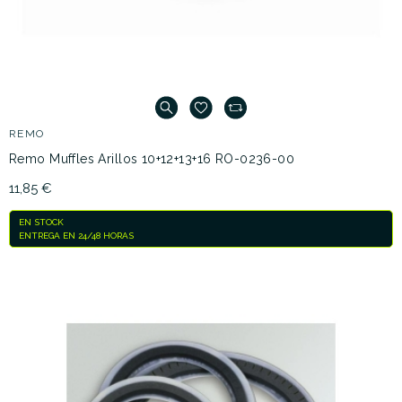
REMO
Remo Muffles Arillos 10+12+13+16 RO-0236-00
11,85 €
EN STOCK
ENTREGA EN 24/48 HORAS