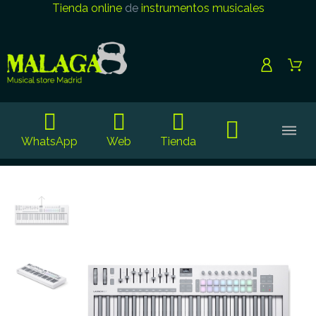
Tienda online
de
instrumentos musicales
WhatsApp
Web
Tienda