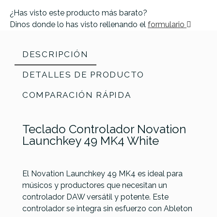
¿Has visto este producto más barato?
Dinos donde lo has visto rellenando el
formulario
DESCRIPCIÓN
DETALLES DE PRODUCTO
COMPARACIÓN RÁPIDA
Teclado Controlador Novation
Launchkey 49 MK4 White
El Novation Launchkey 49 MK4 es ideal para
músicos y productores que necesitan un
Alesis
NUX
controlador DAW versátil y potente. Este
Novation
Referencia
CTRNSONNVT029
Vortex
NTK-49
Arturia
controlador se integra sin esfuerzo con Ableton
Launchkey
Wireless
KeyLab