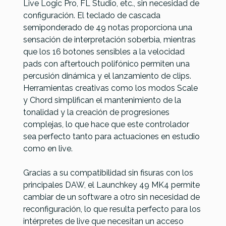
Live Logic Pro, FL Studio, etc., sin necesidad de
49 MK4
2
Essential 61
configuración. El teclado de cascada
mk3
semiponderado de 49 notas proporciona una
Aquamarine
sensación de interpretación soberbia, mientras
que los 16 botones sensibles a la velocidad
239,00 €
239,00 €
239,00 €
229,00 €
pads con aftertouch polifónico permiten una
No hay características para comparar
percusión dinámica y el lanzamiento de clips.
Herramientas creativas como los modos Scale
y Chord simplifican el mantenimiento de la
tonalidad y la creación de progresiones
complejas, lo que hace que este controlador
sea perfecto tanto para actuaciones en estudio
como en live.
Gracias a su compatibilidad sin fisuras con los
principales DAW, el Launchkey 49 MK4 permite
cambiar de un software a otro sin necesidad de
reconfiguración, lo que resulta perfecto para los
intérpretes de live que necesitan un acceso