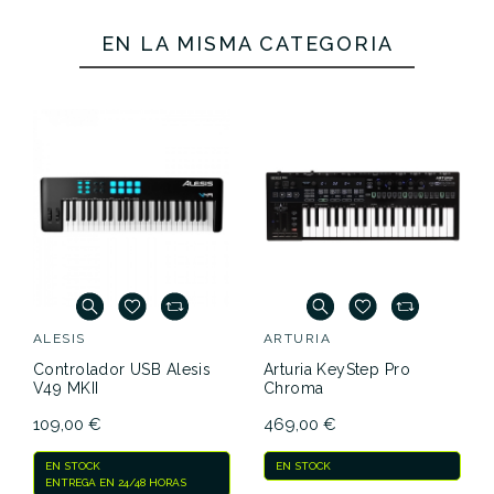
EN LA MISMA CATEGORÍA
ALESIS
ARTURIA
Controlador USB Alesis
Arturia KeyStep Pro
V49 MKII
Chroma
109,00 €
469,00 €
EN STOCK
EN STOCK
ENTREGA EN 24/48 HORAS