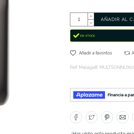
AÑADIR AL C
EN STOCK
Añadir a favoritos
A
Ref. Malaga8: MULTSONNUX0
¿Has visto este producto má