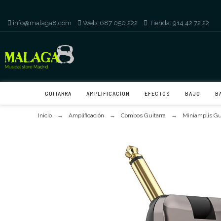
info@malaga8.com
-
Web: 687 050 222
-
Tienda: 914 42 72 22
GUITARRA
AMPLIFICACIÓN
EFECTOS
BAJO
B
Inicio
Amplificación
Combos Guitarra
Miniamplis Gu