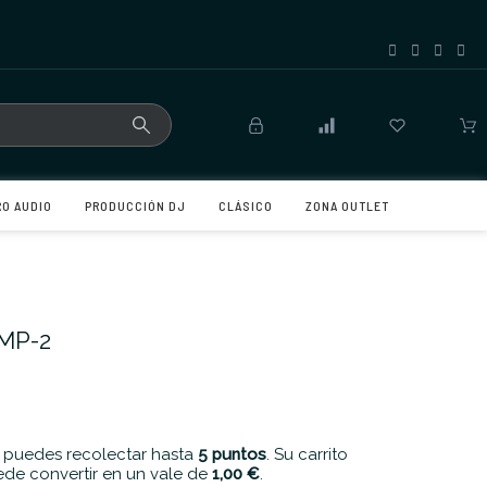
RO AUDIO
PRODUCCIÓN DJ
CLÁSICO
ZONA OUTLET
MP-2
 puedes recolectar hasta
5
puntos
. Su carrito
de convertir en un vale de
1,00 €
.