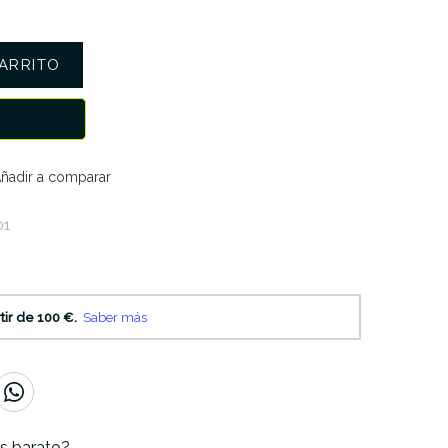
ARRITO
ñadir a comparar
01
s barato?