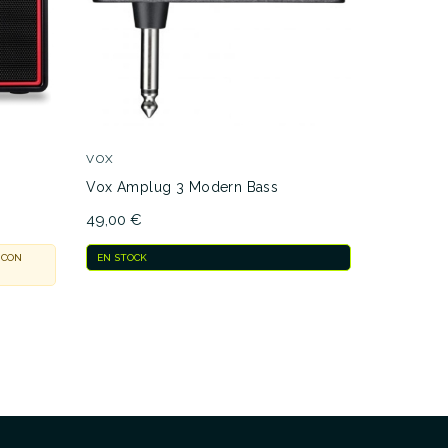
VOX
VOX
Vox Amplug 3 Modern Bass
Vox Mini 
49,00 €
229,00 €
 CON
EN STOCK
ACTUALMEN
NOSOTROS 