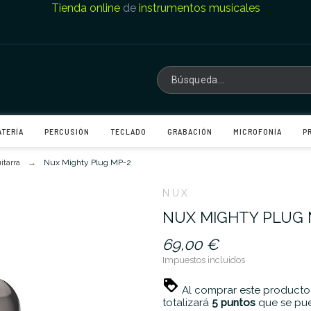
Tienda online
de
instrumentos musicales
ATERÍA
PERCUSIÓN
TECLADO
GRABACIÓN
MICROFONÍA
P
itarra
Nux Mighty Plug MP-2
NUX
NUX MIGHTY PLUG 
69,00 €
Impuestos incluidos
Al comprar este producto
totalizará
5
puntos
que se pue