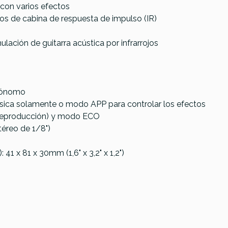
 con varios efectos
s de cabina de respuesta de impulso (IR)
lación de guitarra acústica por infrarrojos
trónomo
ica solamente o modo APP para controlar los efectos
e reproducción) y modo ECO
téreo de 1/8")
41 x 81 x 30mm (1,6" x 3,2" x 1,2")