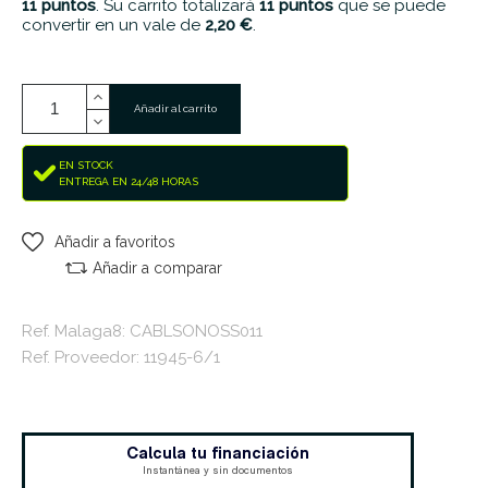
11
puntos
. Su carrito totalizará
11
puntos
que se puede
convertir en un vale de
2,20 €
.
Añadir al carrito
EN STOCK
ENTREGA EN 24/48 HORAS
Añadir a favoritos
Añadir a comparar
Ref. Malaga8: CABLSONOSS011
Ref. Proveedor: 11945-6/1