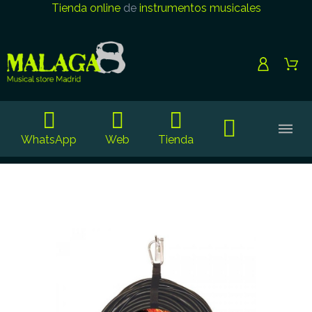
Tienda online
de
instrumentos musicales
WhatsApp
Web
Tienda