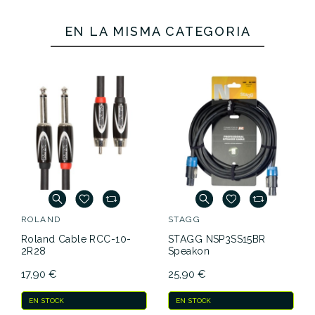
EN LA MISMA CATEGORÍA
ROLAND
STAGG
Roland Cable RCC-10-
STAGG NSP3SS15BR
2R28
Speakon
17,90 €
25,90 €
EN STOCK
EN STOCK