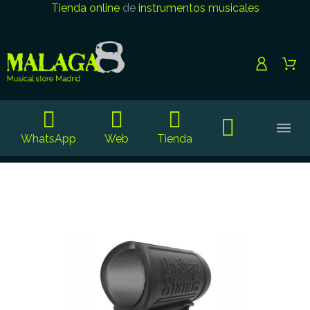
Tienda online
de
instrumentos musicales
WhatsApp
Web
Tienda