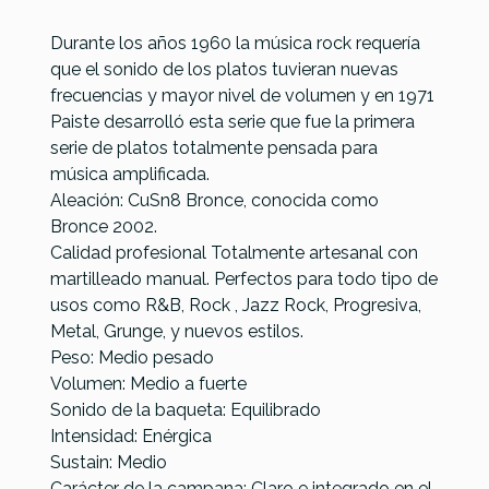
Durante los años 1960 la música rock requería
que el sonido de los platos tuvieran nuevas
frecuencias y mayor nivel de volumen y en 1971
Paiste desarrolló esta serie que fue la primera
serie de platos totalmente pensada para
música amplificada.
Aleación: CuSn8 Bronce, conocida como
Turkish
Turkish
Turkish
Bronce 2002.
Referencia
PLATMETPAI112
Turkish
Classic
Classic
Jazz Ride
Calidad profesional Totalmente artesanal con
John
Ride 22
Ride
22
martilleado manual. Perfectos para todo tipo de
Blackwell
Sizzle 22
usos como R&B, Rock , Jazz Rock, Progresiva,
Ride Jazz
Metal, Grunge, y nuevos estilos.
22'
Peso: Medio pesado
389,00 €
389,00 €
375,00 €
371,00 €
Volumen: Medio a fuerte
Sonido de la baqueta: Equilibrado
No hay características para comparar
Intensidad: Enérgica
Sustain: Medio
Carácter de la campana: Claro e integrado en el