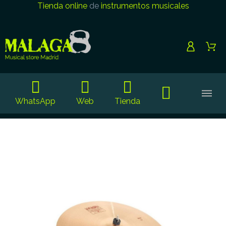
Tienda online
de
instrumentos musicales
WhatsApp
Web
Tienda