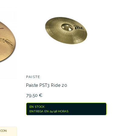
00 €
PLATPERPAI542
ra comparar
PAISTE
PAISTE
Paiste PST3 Ride 20
Paiste Gia
79,50 €
355,00 €
EN STOCK
ACTUALMEN
ENTREGA EN 24/48 HORAS
NOSOTROS 
 CON