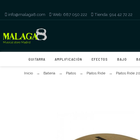
info@malaga8.com
-
Web: 687 050 222
-
Tienda: 914 42 72 22
GUITARRA
AMPLIFICACIÓN
EFECTOS
BAJO
B
Inicio
Batería
Platos
Platos Ride
Platos Ride 20