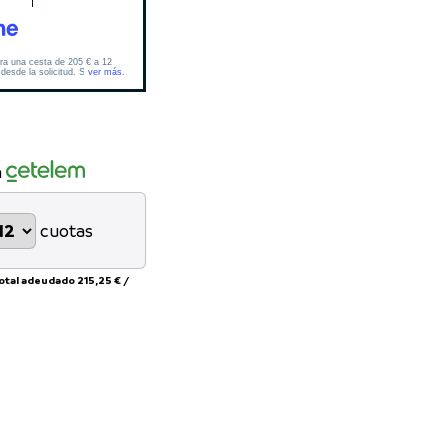
n
cuotas
total adeudado
215,25 €
/