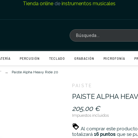
Tienda online
de
instrumentos musicales
ATERÍA
PERCUSIÓN
TECLADO
GRABACIÓN
MICROFONÍA
P
'
Paiste Alpha Heavy Ride 20
PAISTE
PAISTE ALPHA HEAV
205,00 €
Impuestos incluidos
Al comprar este producto
totalizará
16
puntos
que se pu