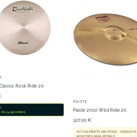
195,00 €
194,
No hay características pa
H
 Classic Rock Ride 20
€
PAISTE
K
Paiste 2002 Wild Ride 20
 EN 24/48 HORAS
327,00 €
ACTUALMENTE SIN STOCK - CONSULTA
NOSOTROS PARA PEDIRLO