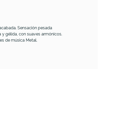
inacabada. Sensación pesada
a y gélida, con suaves armónicos.
es de música Metal.
Paiste 900 Series Ride 20