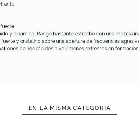
etrante
fuerte
efinido y dinámico. Rango bastante estrecho con una mezcla 
erte y cristalino sobre una apertura de frecuencias agresiv
atrones de ride rápidos a volúmenes extremos en formacion
EN LA MISMA CATEGORÍA
Meinl MEINL CC17DAC