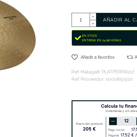
AÑADIR AL C
EN STOCK
ENTREGA EN 24/48 HORAS
Añadir a favoritos
A
Ref. Malaga8: PLATPERPAI217
Ref. Proveedor: 0000852920