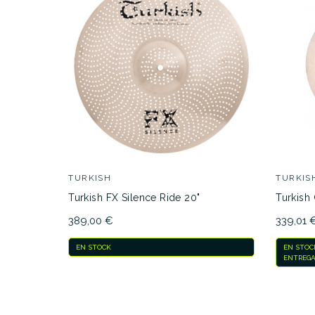
AVAILABILITY
PRECIO
DESCRIPCIÓN
TURKISH
TURKIS
Turkish FX Silence Ride 20"
Turkish
389,00 €
339,01 
EN STOCK
EN STOC
ENTREGA