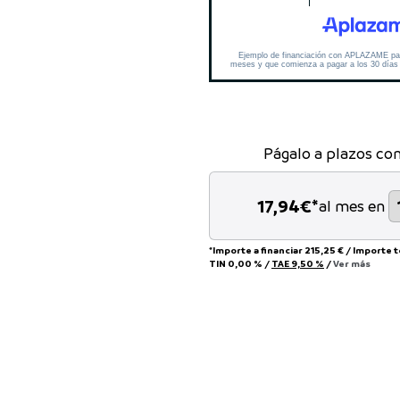
Págalo a plazos co
17,94
€*
al mes en
*Importe a financiar
215,25 €
/
Importe 
TIN
0,00 %
/
TAE
9,50 %
/
Ver más