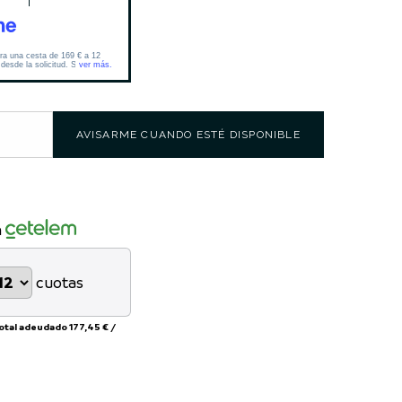
AVISARME CUANDO ESTÉ DISPONIBLE
n
cuotas
total adeudado
177,45 €
/