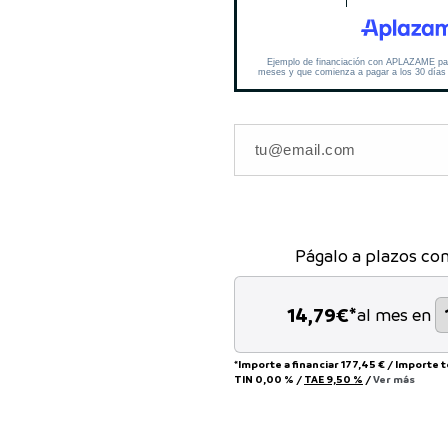
Págalo a plazos co
14,79
€*
al mes en
*Importe a financiar
177,45 €
/
Importe 
TIN
0,00 %
/
TAE
9,50 %
/
Ver más