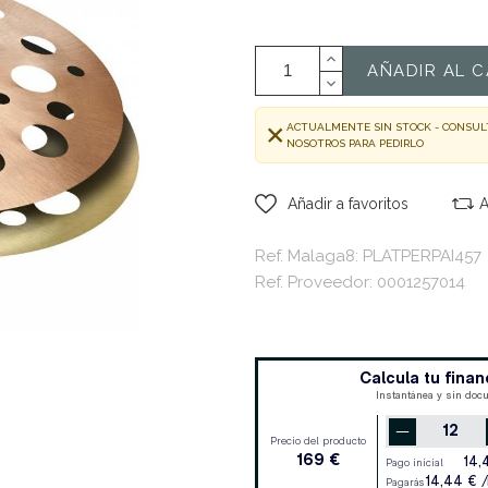
AÑADIR AL C
ACTUALMENTE SIN STOCK - CONSUL
NOSOTROS PARA PEDIRLO
Añadir a favoritos
A
Ref. Malaga8: PLATPERPAI457
Ref. Proveedor: 0001257014