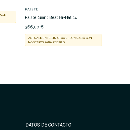
128,00 €
PAISTE
 CON
ACTUALMEN
Paiste Giant Beat Hi-Hat 14
NOSOTROS 
366,00 €
ACTUALMENTE SIN STOCK - CONSULTA CON
NOSOTROS PARA PEDIRLO
DATOS DE CONTACTO