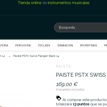
Tienda online
de
instrumentos musicales
ATERÍA
PERCUSIÓN
TECLADO
GRABACIÓN
MICROFONÍA
P
t 14'
Paiste PSTX Swiss Flanger Stack 14
PAISTE
PAISTE PSTX SWISS
169,00 €
Impuestos incluidos
Al comprar este producto
totalizará
13
puntos
que se pu