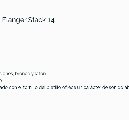
s Flanger Stack 14
ciones, bronce y latón
o
ado con el tornillo del platillo ofrece un carácter de sonido a
Paiste 2002 Medium Hi-Hat 14 Bottom