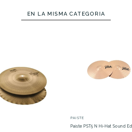
EN LA MISMA CATEGORÍA
179,00 €
169,
No hay características pa
PAISTE
Paiste PST5 N Hi-Hat Sound E