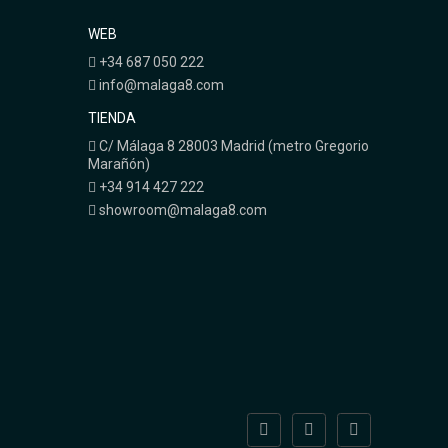
WEB
+34 687 050 222
info@malaga8.com
TIENDA
C/ Málaga 8 28003 Madrid (metro Gregorio
Marañón)
+34 914 427 222
showroom@malaga8.com