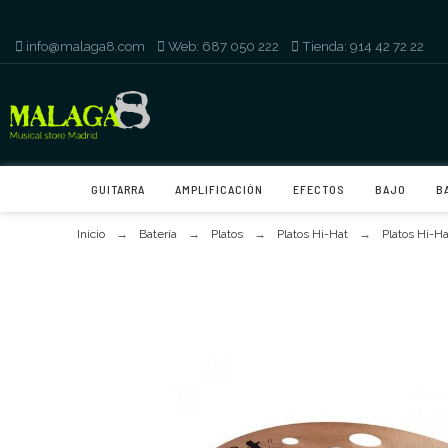
info@malaga8.com
-
Web: 687 050 222
-
Tienda: 914 42 72 22
GUITARRA
AMPLIFICACIÓN
EFECTOS
BAJO
B
Inicio
Batería
Platos
Platos Hi-Hat
Platos Hi-Ha