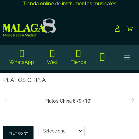
Tienda online
de
instrumentos musicales
WhatsApp
Web
Tienda
PLATOS CHINA
Platos China 8'/9'/10'
Seleccione
FILTRO