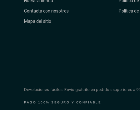
Nuestra tienda
Política de
Contacta con nosotros
Política de
Mapa del sitio
Devoluciones fáciles. Envío gratuito en pedidos superiores a 9
PAGO 100% SEGURO Y CONFIABLE