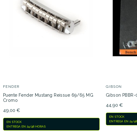
FENDER
GIBSON
Puente Fender Mustang Reissue 69/65 MG
Gibson PBBR-0
Cromo
44,90 €
49,00 €
EN STOCK
ENTREGA EN 24/4
EN STOCK
ENTREGA EN 24/48 HORAS