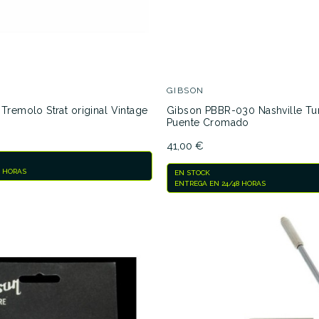
GIBSON
Tremolo Strat original Vintage
Gibson PBBR-030 Nashville Tu
Puente Cromado
41,00 €
8 HORAS
EN STOCK
ENTREGA EN 24/48 HORAS