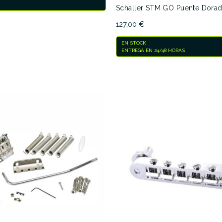
Schaller STM GO Puente Dora
127,00 €
EN STOCK
ENTREGA EN 24/48 HORAS