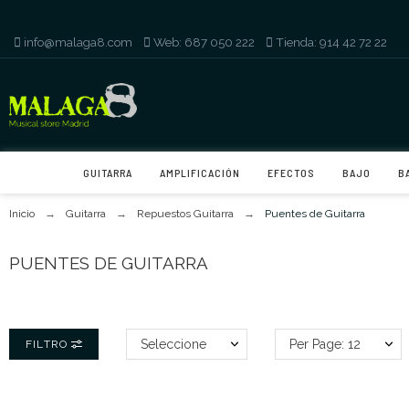
info@malaga8.com
-
Web: 687 050 222
-
Tienda: 914 42 72 22
GUITARRA
AMPLIFICACIÓN
EFECTOS
BAJO
B
Inicio
Guitarra
Repuestos Guitarra
Puentes de Guitarra
PUENTES DE GUITARRA
Seleccione
Per Page: 12
FILTRO