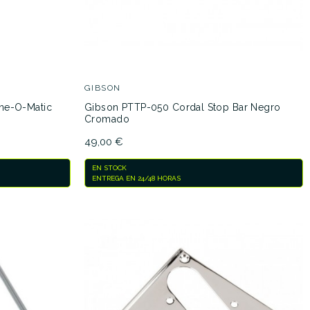
GIBSON
ne-O-Matic
Gibson PTTP-050 Cordal Stop Bar Negro
Cromado
49,00 €
EN STOCK
ENTREGA EN 24/48 HORAS