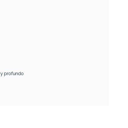
o y profundo
Hilos Bordonero
Custom
Puresound Super
 1420
14 30 Hilos