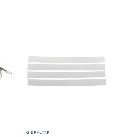
37,30 €
ar
GEWA
Gewa Bor
12,10 €
GIBRALTAR