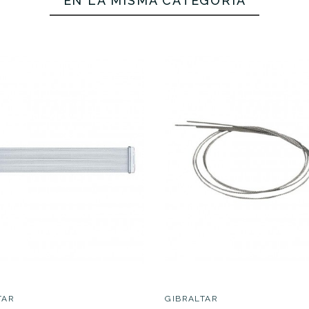
EN LA MISMA CATEGORÍA
39,91 €
37,80 €
No hay características para compar
TAR
GIBRALTAR