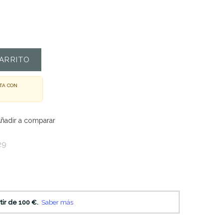
ARRITO
TA CON
ñadir a comparar
29