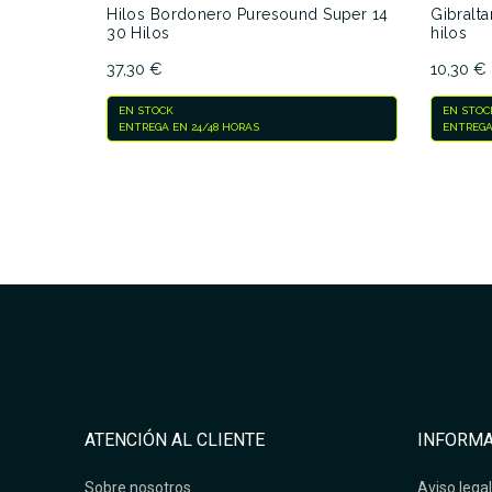
Hilos Bordonero Puresound Super 14
Gibralt
30 Hilos
hilos
37,30 €
10,30 €
EN STOCK
EN STOC
ENTREGA EN 24/48 HORAS
ENTREGA
ATENCIÓN AL CLIENTE
INFORMA
Sobre nosotros
Aviso legal