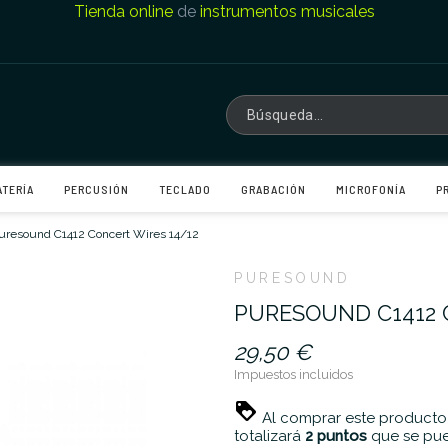
Tienda online
de
instrumentos musicales
ATERÍA
PERCUSIÓN
TECLADO
GRABACIÓN
MICROFONÍA
P
uresound C1412 Concert Wires 14/12
PURESOUND
PURESOUND C1412 
29,50 €
Impuestos incluidos
Al comprar este producto
totalizará
2
puntos
que se pue