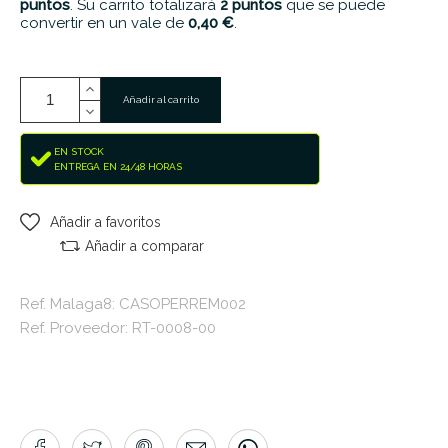
puntos
. Su carrito totalizará
2
puntos
que se puede
convertir en un vale de
0,40 €
.
Añadir al carrito
EN STOCK
ENTREGA EN 24/48 HORAS
Añadir a favoritos
Añadir a comparar
Ref. Malaga8: CASOPERREM002
Ref. Proveedor: RT-0008-00