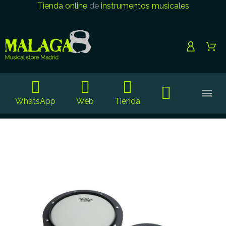
Tienda online
de
instrumentos musicales
WhatsApp
Web
Tienda