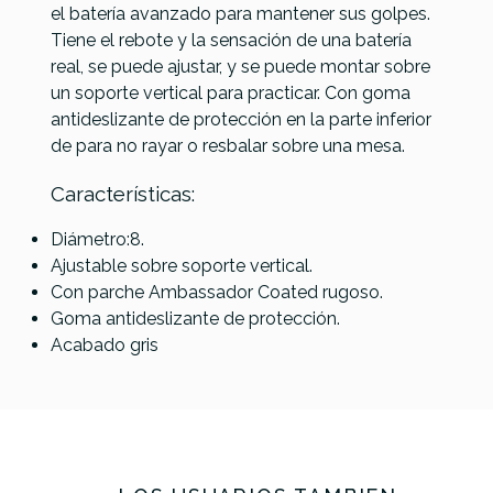
Vic Firth
Pad de
el batería avanzado para mantener sus golpes.
Meinl
Caja
VFPAD12
prácticas
Tiene el rebote y la sensación de una batería
MMP12SF Pad
Sorda 10
RF12G
real, se puede ajustar, y se puede montar sobre
12"
un soporte vertical para practicar. Con goma
Marshmallow
antideslizante de protección en la parte inferior
Sea Foam
de para no rayar o resbalar sobre una mesa.
45,00 €
44,60 €
42,00 €
37,90 €
Características:
No hay características para comparar
Diámetro:8.
Ajustable sobre soporte vertical.
Con parche Ambassador Coated rugoso.
Goma antideslizante de protección.
Acabado gris