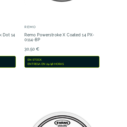
REMO
Remo Con
Dot 14 C
22,09 €
REMO
 Dot 14
Remo Powerstroke X Coated 14 PX-
EN STOCK
0114-BP
ENTREGA E
30,50 €
EN STOCK
ENTREGA EN 24/48 HORAS