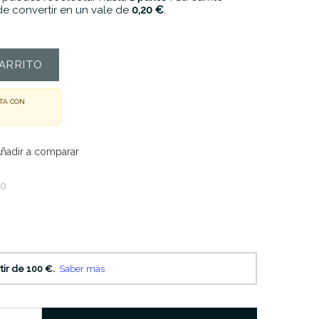
e convertir en un vale de
0,20 €
.
ARRITO
TA CON
ñadir a comparar
70