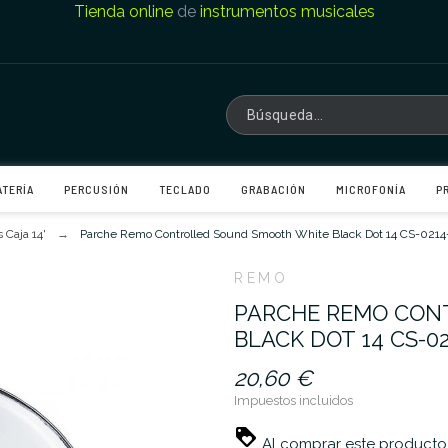
Tienda online
de
instrumentos musicales
ATERÍA
PERCUSIÓN
TECLADO
GRABACIÓN
MICROFONÍA
P
 Caja 14'
Parche Remo Controlled Sound Smooth White Black Dot 14 CS-0214
REMO
PARCHE REMO CON
BLACK DOT 14 CS-02
20,60 €
Impuestos incluidos
Al comprar este producto