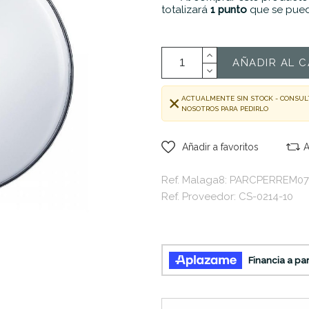
totalizará
1
punto
que se pued
AÑADIR AL C
ACTUALMENTE SIN STOCK - CONSUL
NOSOTROS PARA PEDIRLO
Añadir a favoritos
A
Ref. Malaga8: PARCPERREM0
Ref. Proveedor: CS-0214-10