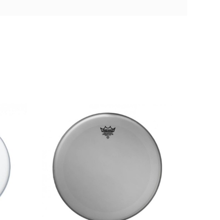
30,50 €
ar