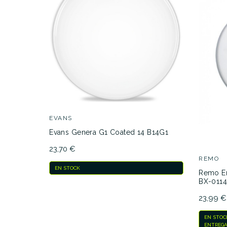
EVANS
Evans Genera G1 Coated 14 B14G1
23,70 €
REMO
EN STOCK
Remo Em
BX-0114
23,99 €
EN STOC
ENTREGA