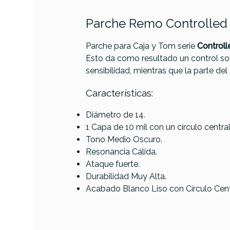
Parche Remo Controlled 
Parche para Caja y Tom serie
Controll
PRODUCTO
Esto da como resultado un control sobr
sensibilidad, mientras que la parte de
Características:
Referencia
PARCPERREM070
Diámetro de 14.
1 Capa de 10 mil con un círculo central
Tono Medio Oscuro.
Lud
Resonancia Cálida.
B
Ataque fuerte.
Durabilidad Muy Alta.
Acabado Blanco Liso con Círculo Centr