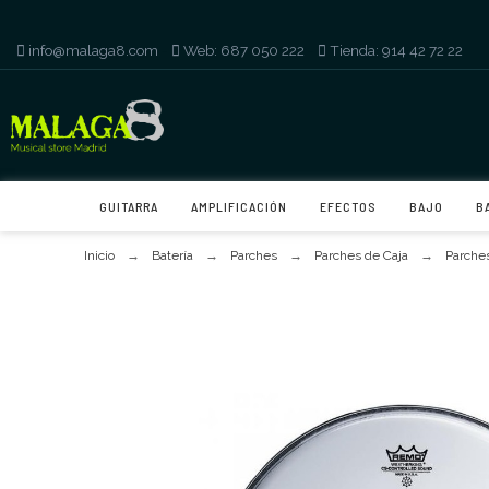
info@malaga8.com
-
Web: 687 050 222
-
Tienda: 914 42 72 22
GUITARRA
AMPLIFICACIÓN
EFECTOS
BAJO
B
Inicio
Batería
Parches
Parches de Caja
Parches