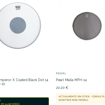
PEARL
peror X Coated Black Dot 14
Pearl Malla MFH-14
-10
20,20 €
ACTUALMENTE SIN STOCK - CONSULTA
NOSOTROS PARA PEDIRLO
K
 EN 24/48 HORAS