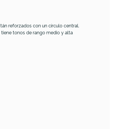
stán reforzados con un círculo central.
e tiene tonos de rango medio y alta
Remo Powerstroke
stroke
4 Coated Dot
t Clear
Clear Top 14 P4-
114-C2
0114-C2