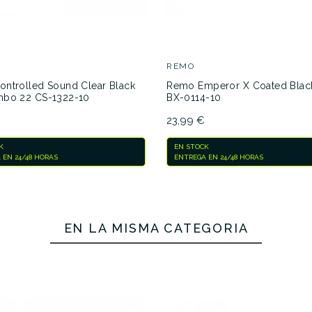
REMO
ntrolled Sound Clear Black
Remo Emperor X Coated Black
mbo 22 CS-1322-10
BX-0114-10
€
23,99 €
K
EN STOCK
 EN 24/48 HORAS
ENTREGA EN 24/48 HORAS
EN LA MISMA CATEGORÍA