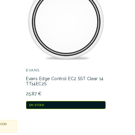
EVANS
BASS DR
Evans Edge Control EC2 SST Clear 14
Big Fat S
TT14EC2S
Snare Dr
25,87 €
31,00 €
EN STOCK
EN STOCK
 CON