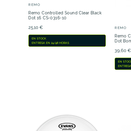
REMO
r Black
Remo Controlled Sound Clear Black
Dot 16 CS-0316-10
25,10 €
REMO
Remo Co
EN STOCK
Dot Bo
ENTREGA EN 24/48 HORAS
39,60 
EN STOC
ENTREGA