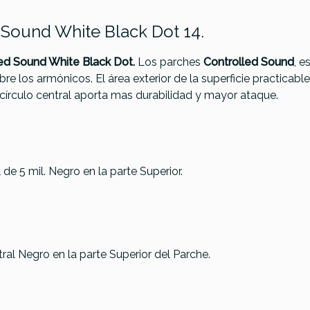
Sound White Black Dot 14.
ed Sound White Black Dot.
Los parches
Controlled Sound
, e
e los armónicos. El área exterior de la superficie practicabl
l círculo central aporta mas durabilidad y mayor ataque.
 de 5 mil. Negro en la parte Superior.
wig C1114
Big Fat Snare Drum
ordonero
The Original 14"
Remo Power
Snare Drum
3 Coated Do
Topper, Auto Tone
Top 14 P3-0
al Negro en la parte Superior del Parche.