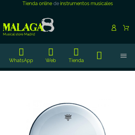
Tienda online
de
instrumentos musicales
WhatsApp
Web
Tienda