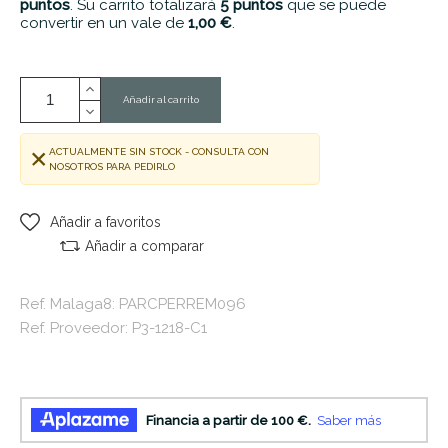
puntos
. Su carrito totalizará
5
puntos
que se puede
convertir en un vale de
1,00 €
.
Añadir al carrito
ACTUALMENTE SIN STOCK - CONSULTA CON
NOSOTROS PARA PEDIRLO
Añadir a favoritos
Añadir a comparar
Ref. Malaga8: PARCPERREM096
Ref. Proveedor: P3-1218-C1