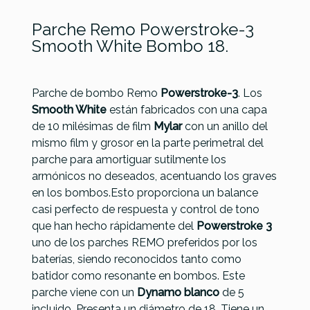
Parche Remo Powerstroke-3
Smooth White Bombo 18.
Parche de bombo Remo
Powerstroke-3
. Los
Smooth White
están fabricados con una capa
de 10 milésimas de film
Mylar
con un anillo del
Referencia
PARCPERREM096
mismo film y grosor en la parte perimetral del
Remo
Remo
Remo
Remo
parche para amortiguar sutilmente los
Powersonic
Powersonic
Powerstroke
Ambassador
armónicos no deseados, acentuando los graves
Clear
Coated
4 Clear
Ebony
en los bombos.Esto proporciona un balance
Bombo 18
Bombo 18
Bombo 18 +
Bombo 18
casi perfecto de respuesta y control de tono
PW-1318-00
PW-1118-00
Falam P4-
ES-1018-00
que han hecho rápidamente del
Powerstroke 3
1318-C2
uno de los parches REMO preferidos por los
baterías, siendo reconocidos tanto como
72,00 €
71,00 €
71,00 €
71,00 €
batidor como resonante en bombos. Este
No hay características para comparar
parche viene con un
Dynamo blanco
de 5
incluido. Presenta un diámetro de 18. Tiene un