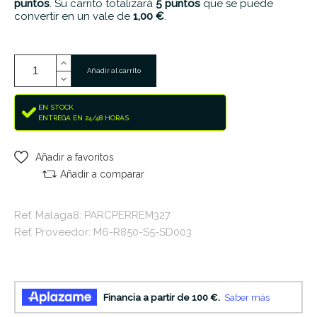
puntos
. Su carrito totalizará
5
puntos
que se puede
convertir en un vale de
1,00 €
.
Añadir al carrito
EN STOCK
ENTREGA EN 24/48 HORAS
Añadir a favoritos
Añadir a comparar
Ref. Malaga8: PARCPERREM327
Ref. Proveedor: M6-R850-S5-SD003