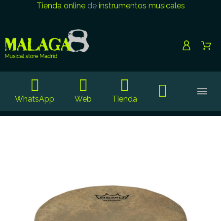
Tienda online
de
instrumentos musicales
WhatsApp
Web
Tienda