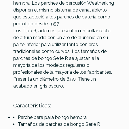
hembra. Los parches de percusión Weatherking
Remo
disponen el mismo sistema de canal abierto
Referencia
PARCPERREM327
Remo
Remo
Remo
Nuskyn
que estableció a los parches de batería como
Skyndeep
Nuskyn S-
Nuskyn
Tucked
prototipo desde 1957.
Calfskin
Series 08
Tucked
8.5 M9-
Los Tipo 6, además, presentan un collar recto
Bongo Low
M6-S800-
7.15 M9-
0850-N6
de altura media con un aro de aluminio en su
Collar R-
N1
0715-N5
parte inferior para utilizar tanto con aros
Series
tradicionales como curvos. Los tamaños de
parches de bongo Serie R se ajustan a la
69,00 €
68,00 €
68,00 €
65,58 €
mayoría de los modelos regulares o
No hay características para comparar
profesionales de la mayoría de los fabricantes.
Presenta un diámetro de 8.50. Tiene un
acabado en gris oscuro.
Características:
Parche para para bongo hembra.
Tamaños de parches de bongo Serie R