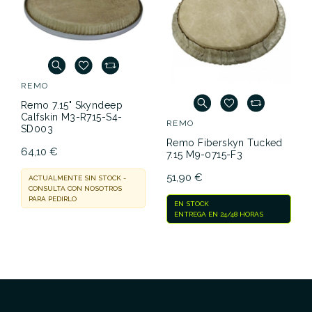
REMO
Remo 7.15" Skyndeep
Calfskin M3-R715-S4-
REMO
SD003
Remo Fiberskyn Tucked
64,10 €
7.15 M9-0715-F3
51,90 €
ACTUALMENTE SIN STOCK -
CONSULTA CON NOSOTROS
PARA PEDIRLO
EN STOCK
ENTREGA EN 24/48 HORAS