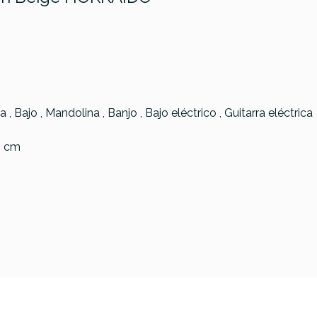
 , Bajo , Mandolina , Banjo , Bajo eléctrico , Guitarra eléctrica
0 cm
rbon Strap
RightOn
RightOn Sug
as Vintage
Sgt.Peppers Blk
85,00 €
85,00 €