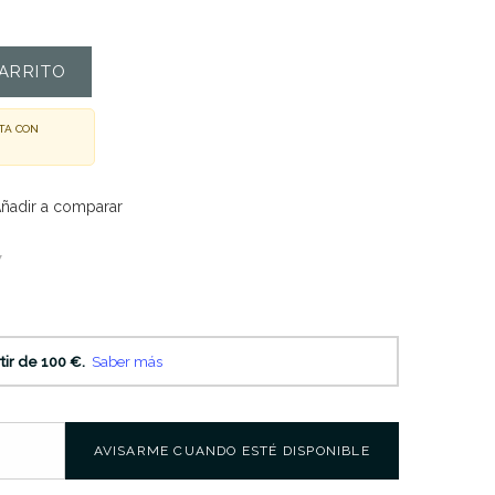
ARRITO
TA CON
ñadir a comparar
7
AVISARME CUANDO ESTÉ DISPONIBLE