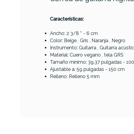
PRODUCTO
Características:
Ancho: 2 3/8 '' - 6 cm
Color: Beige , Gris , Naranja , Negro
Referencia
CORRGUIRIG307
Instrumento: Guitarra , Guitarra acústica
Material: Cuero vegano , tela GRS
Tamaño mínimo: 39,37 pulgadas - 10
Bou
Ajustable a: 59 pulgadas - 150 cm
Tex
Relleno: Relleno 5 mm
AVAILABILITY
85,95 €
PRECIO
DESCRIPCIÓN