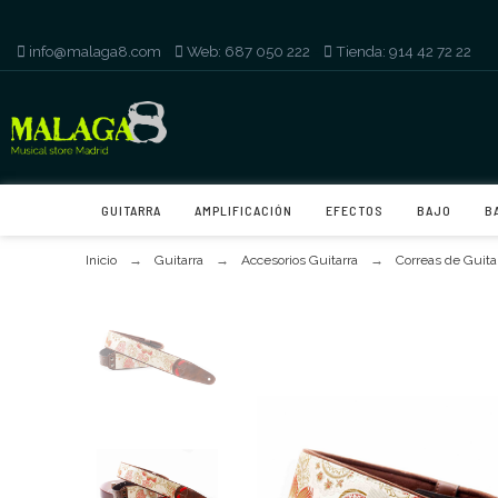
info@malaga8.com
-
Web: 687 050 222
-
Tienda: 914 42 72 22
GUITARRA
AMPLIFICACIÓN
EFECTOS
BAJO
B
Inicio
Guitarra
Accesorios Guitarra
Correas de Guita