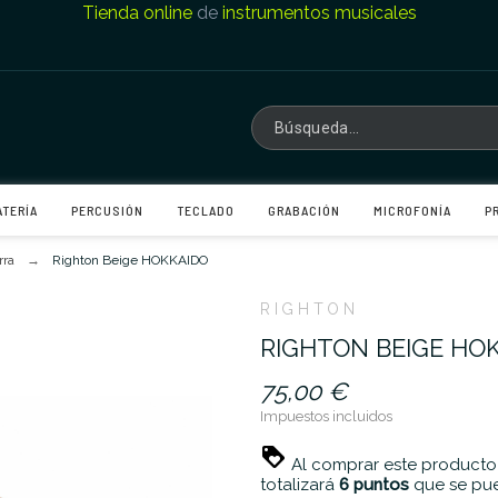
Tienda online
de
instrumentos musicales
ATERÍA
PERCUSIÓN
TECLADO
GRABACIÓN
MICROFONÍA
P
rra
Righton Beige HOKKAIDO
RIGHTON
RIGHTON BEIGE HO
75,00 €
Impuestos incluidos
Al comprar este producto
totalizará
6
puntos
que se pue