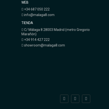
WEB
+34 687 050 222
info@malaga8.com
TIENDA
C/ Málaga 8 28003 Madrid (metro Gregorio
Marañón)
+34 914 427 222
showroom@malaga8.com