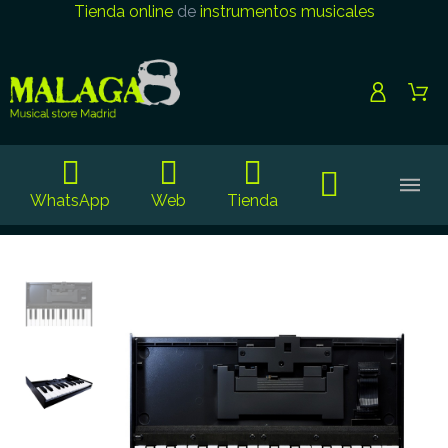
Tienda online
de
instrumentos musicales
WhatsApp
Web
Tienda