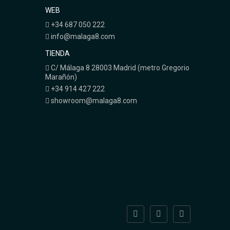
WEB
+34 687 050 222
info@malaga8.com
TIENDA
C/ Málaga 8 28003 Madrid (metro Gregorio
Marañón)
+34 914 427 222
showroom@malaga8.com