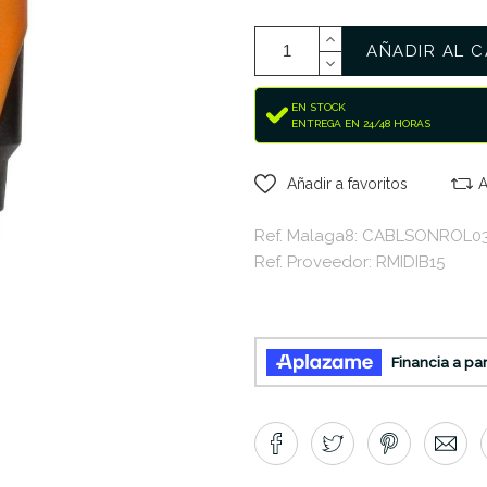
AÑADIR AL C
EN STOCK
ENTREGA EN 24/48 HORAS
Añadir a favoritos
A
Ref. Malaga8: CABLSONROL0
Ref. Proveedor: RMIDIB15