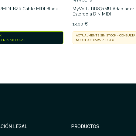
D
MYVOLTS
RMIDI-B20 Cable MIDI Black
MyVolts DD871MU Adaptador M
Estereo a DIN MIDI
13,00 €
K
ACTUALMENTE SIN STOCK - CONSULTA
 EN 24/48 HORAS
NOSOTROS PARA PEDIRLO
CIÓN LEGAL
PRODUCTOS