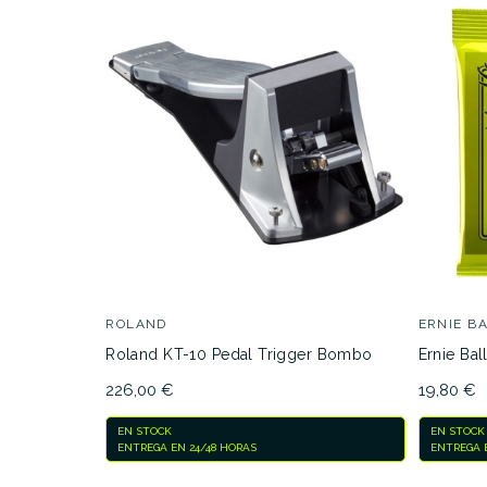
ROLAND
ERNIE B
Roland KT-10 Pedal Trigger Bombo
Ernie Bal
226,00 €
19,80 €
EN STOCK
EN STOCK
ENTREGA EN 24/48 HORAS
ENTREGA E