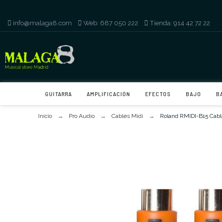
info@malaga8.com
-
Web: 687 050 222
-
Tienda: 914 42 72 22
GUITARRA
AMPLIFICACIÓN
EFECTOS
BAJO
B
Inicio
Pro Audio
Cables Midi
Roland RMIDI-B15 Cabl