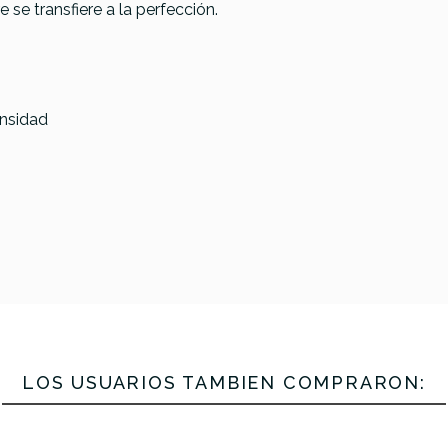
 se transfiere a la perfección.
ensidad
d BMIDI-PB2
Roland BMIDI-PB1
Roland RMI
Cable MIDI
6m
14,70 €
14,00 €
LOS USUARIOS TAMBIÉN COMPRARON: