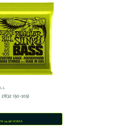
No hay características para compar
ALL
l 2832 (50-105)
N 24/48 HORAS