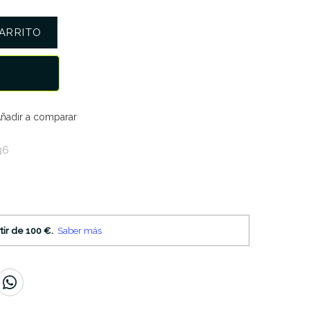
ARRITO
ñadir a comparar
36