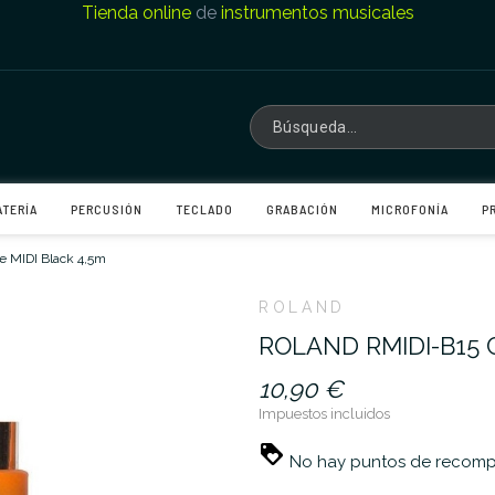
Tienda online
de
instrumentos musicales
ATERÍA
PERCUSIÓN
TECLADO
GRABACIÓN
MICROFONÍA
P
e MIDI Black 4,5m
ROLAND
ROLAND RMIDI-B15 
10,90 €
Impuestos incluidos
No hay puntos de recompe