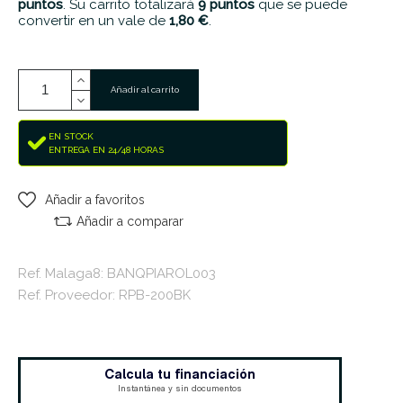
puntos
. Su carrito totalizará
9
puntos
que se puede
convertir en un vale de
1,80 €
.
Añadir al carrito
EN STOCK
ENTREGA EN 24/48 HORAS
Añadir a favoritos
Añadir a comparar
Ref. Malaga8: BANQPIAROL003
Ref. Proveedor: RPB-200BK