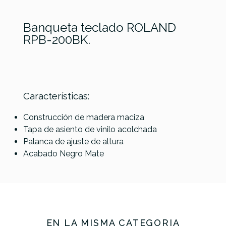
Banqueta teclado ROLAND
RPB-200BK.
Características:
Referencia
BANQPIAROL003
Construcción de madera maciza
Tapa de asiento de vinilo acolchada
Palanca de ajuste de altura
Roland RPB-200PE
Amadeus PB007
Acabado Negro Mate
Banqueta Teclado
Banqueta Teclado
Regulable Blanco
Mate
109,00 €
99,00 €
No hay características para comparar
EN LA MISMA CATEGORÍA