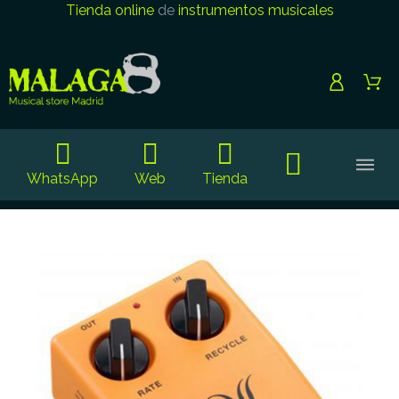
Tienda online
de
instrumentos musicales
WhatsApp
Web
Tienda