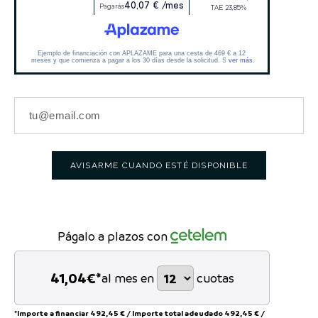
AVISARME CUANDO ESTÉ DISPONIBLE
Págalo a plazos con
41,04
€*
al mes en
cuotas
*Importe a financiar
492,45 €
/
Importe total adeudado
492,45 €
/