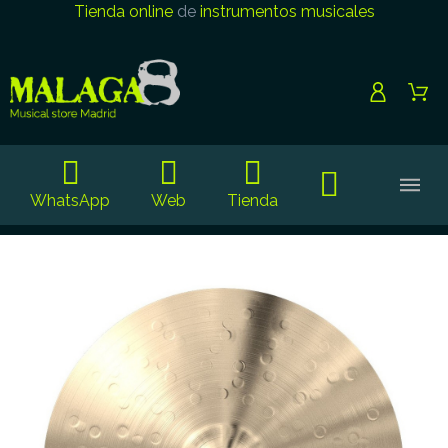
Tienda online
de
instrumentos musicales
WhatsApp
Web
Tienda