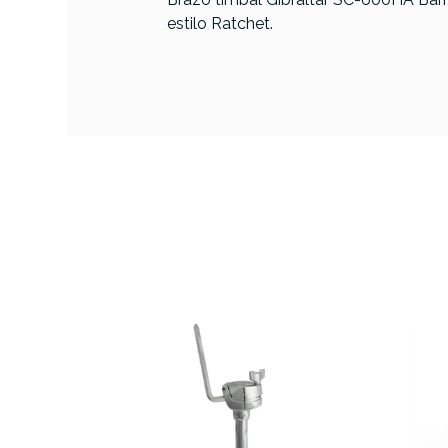
estilo Ratchet.
PRODUCTO
Referencia
SOPOPERGBT029
Gibral
M S
AVAILABILITY
49,00 €
PRECIO