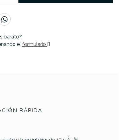
s barato?
lenando el
formulario
CIÓN RÁPIDA
juste y tubo inferior de 10 y Ã˜ ¾