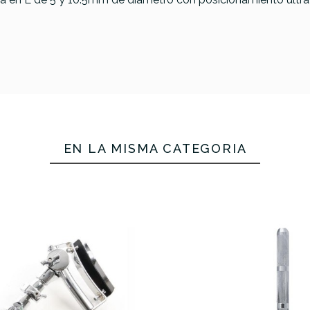
EN LA MISMA CATEGORÍA
tar SC-BCLR-
Gibraltar SC-BCLRL
Pearl ISS-
oporte Tom
Soporte Tom
Sistema 
49,00 €
49,00 €