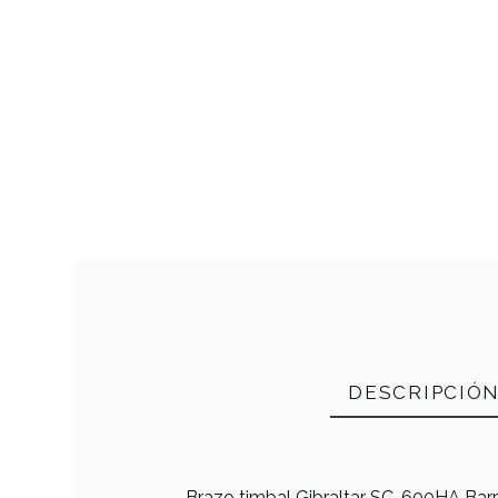
DESCRIPCIÓ
Brazo timbal Gibraltar SC-600HA Barra