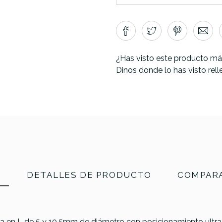
¿Has visto este producto má
Dinos donde lo has visto rel
N
DETALLES DE PRODUCTO
COMPARA
 en L de 5 y 10.5mm de diámetro con posicionamiento ultra a