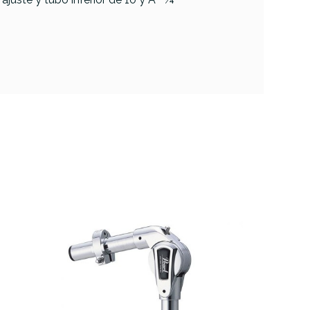
Gibraltar SC-PM
Sistema de
1216/C
sujeción de Tom
Toms
Pinzas
45,00 €