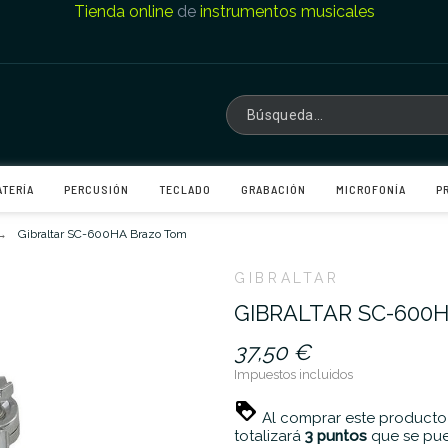
Tienda online
de
instrumentos musicales
ATERÍA
PERCUSIÓN
TECLADO
GRABACIÓN
MICROFONÍA
P
Gibraltar SC-600HA Brazo Tom
GIBRALTAR
GIBRALTAR SC-600
37,50 €
Impuestos incluidos
Al comprar este producto
totalizará
3
puntos
que se pue