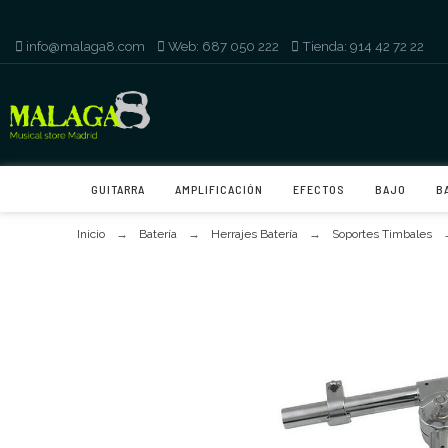
info@malaga8.com
-
Web: 687 050 222
-
Tienda: 914 42 72 22
GUITARRA
AMPLIFICACIÓN
EFECTOS
BAJO
B
Inicio
Batería
Herrajes Batería
Soportes Timbales