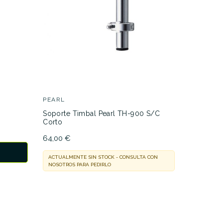
ER017
GIBRALT
ar
Gibraltar
10,30 €
PEARL
ACTUALMEN
Soporte Timbal Pearl TH-900 S/C
NOSOTROS 
Corto
64,00 €
ACTUALMENTE SIN STOCK - CONSULTA CON
NOSOTROS PARA PEDIRLO