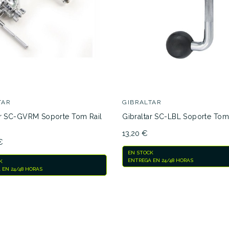
SOPOTMBP
No hay características para compar
TAR
GIBRALTAR
ar SC-GVRM Soporte Tom Rail
Gibraltar SC-LBL Soporte Tom
13,20 €
€
EN STOCK
ENTREGA EN 24/48 HORAS
K
 EN 24/48 HORAS