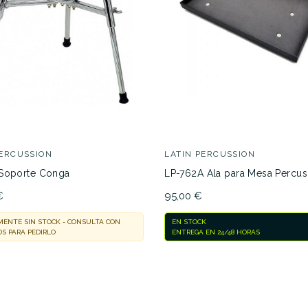
42,85 €
39,87 €
No hay características para compar
PERCUSSION
LATIN PERCUSSION
Soporte Conga
LP-762A Ala para Mesa Percus
€
95,00 €
ENTE SIN STOCK - CONSULTA CON
EN STOCK
S PARA PEDIRLO
ENTREGA EN 24/48 HORAS