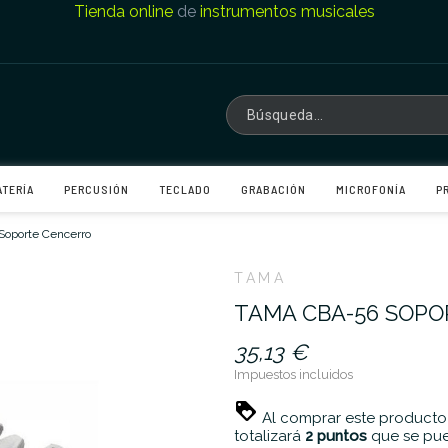
Tienda online
de
instrumentos musicales
ATERÍA
PERCUSIÓN
TECLADO
GRABACIÓN
MICROFONÍA
P
oporte Cencerro
TAMA
TAMA CBA-56 SOP
35,13 €
Impuestos incluidos
Al comprar este producto
totalizará
2
puntos
que se pue