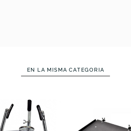
EN LA MISMA CATEGORÍA
Stagg LPPS
mm.
ltar Soporte
LP592B-X The
orios GAB12
Claw Percusión