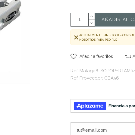
AÑADIR AL C
ACTUALMENTE SIN STOCK - CONSUL
NOSOTROS PARA PEDIRLO
Añadir a favoritos
A
Ref. Malaga8: SOPOPERTAM0
Ref. Proveedor: CBA56