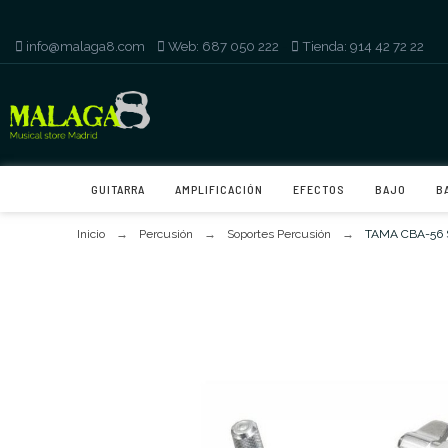
info@malaga8.com
-
Web: 687 050 222
-
Tienda: 914 42 72 22
GUITARRA
AMPLIFICACIÓN
EFECTOS
BAJO
B
Inicio
Percusión
Soportes Percusión
TAMA CBA-56 S