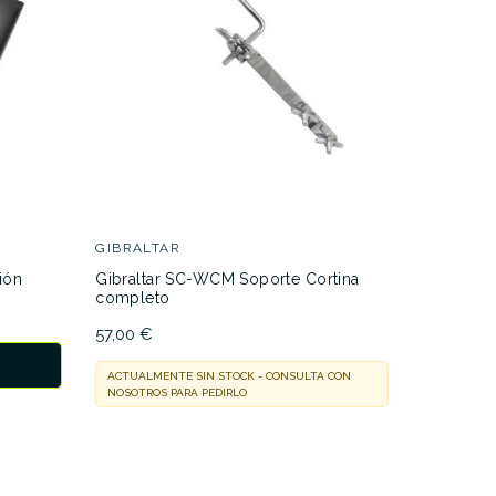
38,00 €
SOPOCENPER005
MEINL
ar
Meinl MC
9,20 €
GIBRALTAR
EN STOCK
ión
Gibraltar SC-WCM Soporte Cortina
ENTREGA E
completo
57,00 €
ACTUALMENTE SIN STOCK - CONSULTA CON
NOSOTROS PARA PEDIRLO