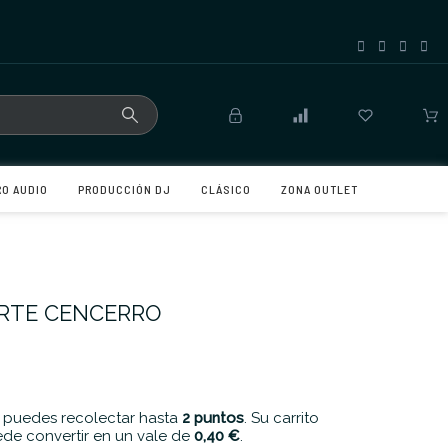
RO AUDIO
PRODUCCIÓN DJ
CLÁSICO
ZONA OUTLET
ORTE CENCERRO
 puedes recolectar hasta
2
puntos
. Su carrito
de convertir en un vale de
0,40 €
.