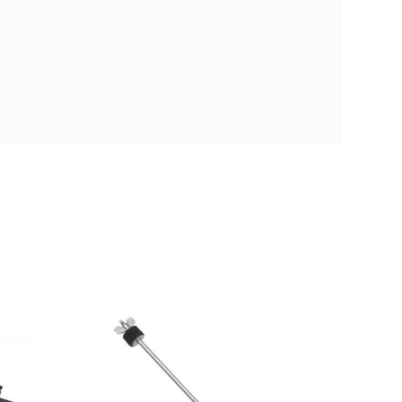
-25/8
Soporte Cencerro
Pearl CA-130 A
ARO Con Brazo L