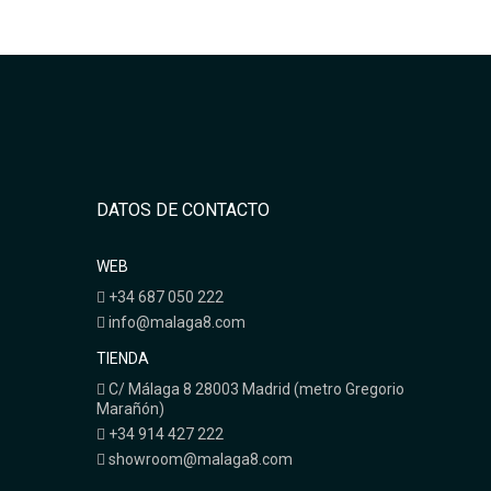
DATOS DE CONTACTO
WEB
+34 687 050 222
info@malaga8.com
TIENDA
C/ Málaga 8 28003 Madrid (metro Gregorio
Marañón)
+34 914 427 222
showroom@malaga8.com