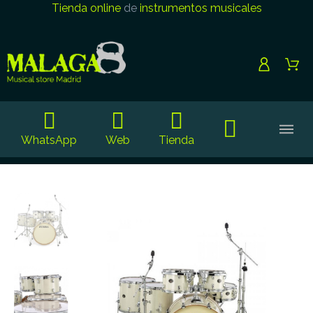
Tienda online
de
instrumentos musicales
WhatsApp
Web
Tienda