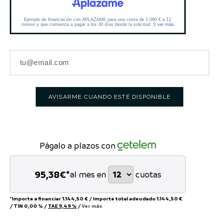
AVISARME CUANDO ESTÉ DISPONIBLE
Págalo a plazos con
95,38
€*
al mes en
cuotas
*Importe a financiar
1.144,50 €
/
Importe total adeudado
1.144,50 €
/
TIN
0,00 %
/
TAE
9,49 %
/
Ver más