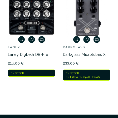
LANEY
DARKGLASS
Laney Digbeth DB-Pre
Darkglass Microtubes X
216,00 €
233,00 €
EN STOCK
EN STOCK
ENTREGA EN 24/48 HORAS