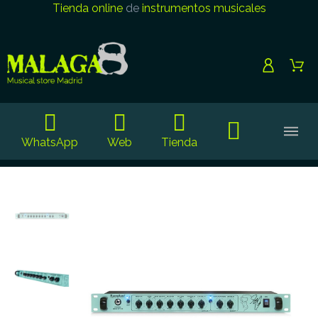
Tienda online
de
instrumentos musicales
WhatsApp
Web
Tienda