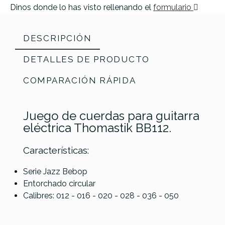
Dinos donde lo has visto rellenando el
formulario
DESCRIPCIÓN
DETALLES DE PRODUCTO
COMPARACIÓN RÁPIDA
Juego de cuerdas para guitarra
eléctrica Thomastik BB112.
Características:
Serie Jazz Bebop
Elixir
Entorchado circular
Referencia
JUEGELETHO009
La Bella
Optiweb
Calibres: 012 - 016 - 020 - 028 - 036 - 050
Gibson
Gibson
VSE1150
10-74 8-
Flatwound
Flatwound
Vapor
String