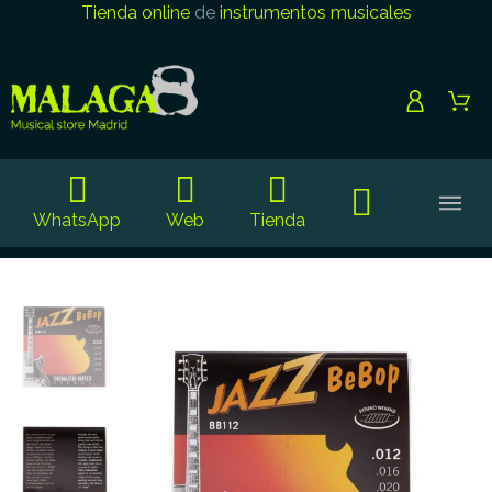
Tienda online
de
instrumentos musicales
WhatsApp
Web
Tienda