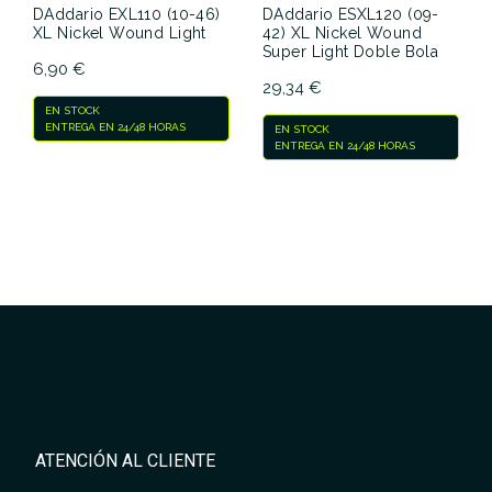
DAddario EXL110 (10-46)
DAddario ESXL120 (09-
XL Nickel Wound Light
42) XL Nickel Wound
Super Light Doble Bola
6,90 €
29,34 €
EN STOCK
ENTREGA EN 24/48 HORAS
EN STOCK
ENTREGA EN 24/48 HORAS
ATENCIÓN AL CLIENTE