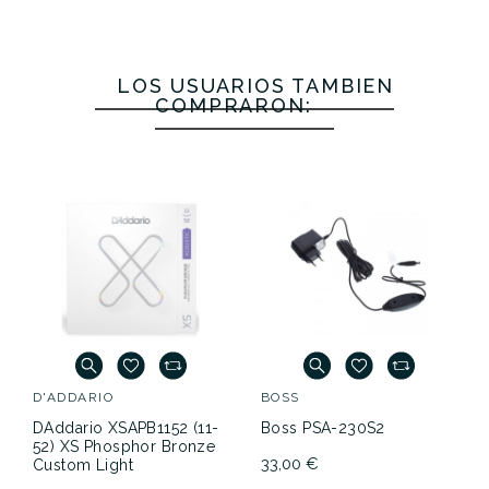
(11-50) Ultra
(12-52) Light
Shield
Light
Light
Blues
Light (11-
LOS USUARIOS TAMBIÉN
50)
COMPRARON:
26,75 €
25,00 €
25,00 €
24,50 €
No hay características para comparar
D'ADDARIO
BOSS
DAddario XSAPB1152 (11-
Boss PSA-230S2
52) XS Phosphor Bronze
33,00 €
Custom Light